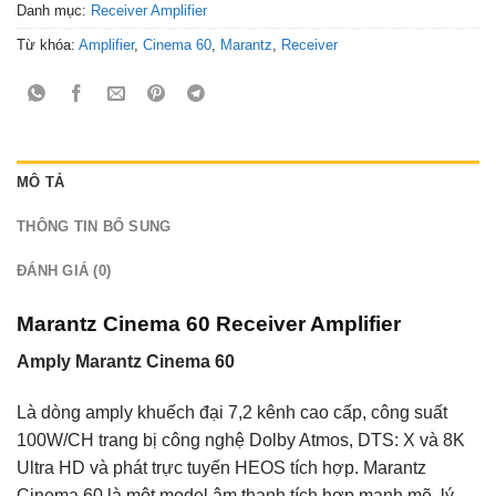
Danh mục:
Receiver Amplifier
Từ khóa:
Amplifier
,
Cinema 60
,
Marantz
,
Receiver
MÔ TẢ
THÔNG TIN BỔ SUNG
ĐÁNH GIÁ (0)
Marantz Cinema 60 Receiver Amplifier
Amply Marantz Cinema 60
Là dòng amply khuếch đại 7,2 kênh cao cấp, công suất
100W/CH trang bị công nghệ Dolby Atmos, DTS: X và 8K
Ultra HD và phát trực tuyến HEOS tích hợp. Marantz
Cinema 60 là một model âm thanh tích hợp mạnh mẽ, lý