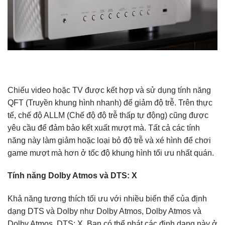
Chiếu video hoặc TV được kết hợp và sử dụng tính năng
QFT (Truyền khung hình nhanh) để giảm độ trễ. Trên thực
tế, chế độ ALLM (Chế độ độ trễ thấp tự động) cũng được
yêu cầu để đảm bảo kết xuất mượt mà. Tất cả các tính
năng này làm giảm hoặc loại bỏ độ trễ và xé hình để chơi
game mượt mà hơn ở tốc độ khung hình tối ưu nhất quán.
Tính năng Dolby Atmos và DTS: X
Khả năng tương thích tối ưu với nhiều biến thể của định
dạng DTS và Dolby như Dolby Atmos, Dolby Atmos và
Dolby Atmos. DTS: X. Bạn có thể phát các định dạng này ở