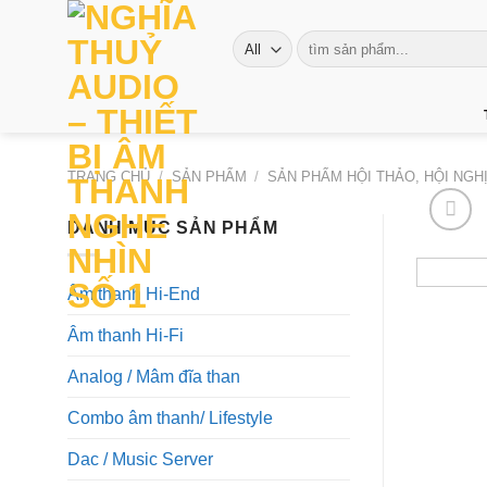
Skip
to
Tìm
kiếm:
content
TRANG CHỦ
/
SẢN PHẨM
/
SẢN PHẨM HỘI THẢO, HỘI NGH
DANH MỤC SẢN PHẨM
Âm thanh Hi-End
Âm thanh Hi-Fi
Analog / Mâm đĩa than
Combo âm thanh/ Lifestyle
Dac / Music Server