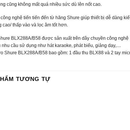
ng cũng không mất quá nhiều sức dù lên nốt cao.
ông nghệ tiến tiến đến từ hãng Shure giúp thiết bị dễ dàng kiể
 cao/ thấp vào và lọc âm tốt hơn.
Shure BLX288A/B58 được sản xuất trên dây chuyền công nghệ h
u nhu cầu sử dụng như hát karaoke, phát biểu, giảng dạy,…
ro Shure BLX288A/B58 bao gồm: 1 đầu thu BLX88 và 2 tay mic
PHẨM TƯƠNG TỰ