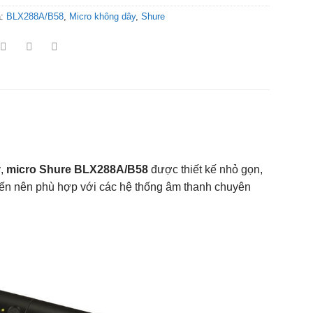
a:
BLX288A/B58
,
Micro không dây
,
Shure
ỹ,
micro Shure BLX288A/B58
được thiết kế nhỏ gọn,
tiến nên phù hợp với các hệ thống âm thanh chuyên