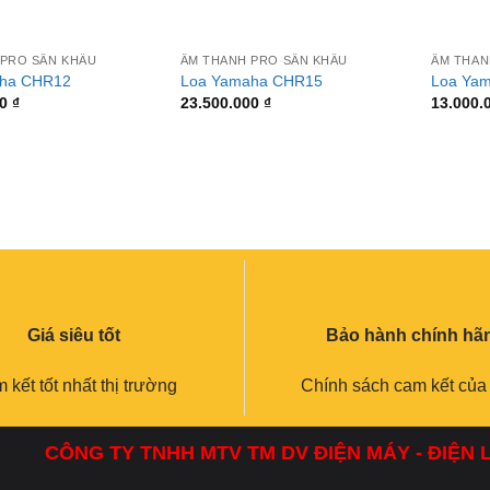
+
+
 PRO SÂN KHẤU
ÂM THANH PRO SÂN KHẤU
ÂM THAN
ha CHR12
Loa Yamaha CHR15
Loa Ya
00
₫
23.500.000
₫
13.000.
Giá siêu tốt
Bảo hành chính hã
 kết tốt nhất thị trường
Chính sách cam kết của
CÔNG TY TNHH MTV TM DV ĐIỆN MÁY - ĐIỆN