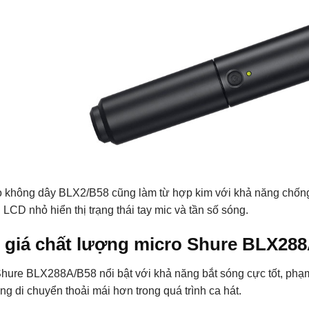
o không dây BLX2/B58 cũng làm từ hợp kim với khả năng chống 
LCD nhỏ hiển thị trạng thái tay mic và tần số sóng.
 giá chất lượng micro Shure BLX28
Shure BLX288A/B58 nổi bật với khả năng bắt sóng cực tốt, phạm 
g di chuyển thoải mái hơn trong quá trình ca hát.