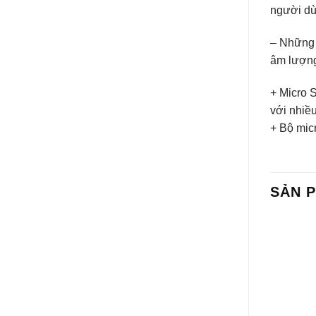
người dù
– Những c
âm lượng
+ Micro 
với nhiề
+ Bộ mic
SẢN 