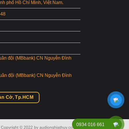
hành phố Hồ Chí Minh, Việt Nam.
848
uân đội (MBbank) CN Nguyễn Đình
uân đội (MBbank) CN Nguyễn Đình
àn Cờ, Tp.HCM
0934 016 661
Copyright © 2022 by audionghiathuy.com. Altights Reserved.