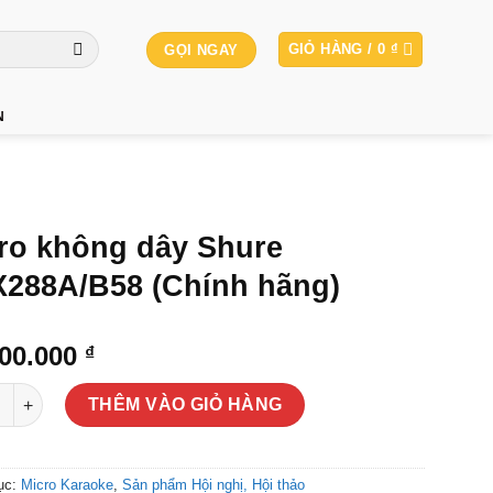
GIỎ HÀNG /
0
₫
GỌI NGAY
N
ro không dây Shure
288A/B58 (Chính hãng)
000.000
₫
không dây Shure BLX288A/B58 (Chính hãng) số lượng
THÊM VÀO GIỎ HÀNG
ục:
Micro Karaoke
,
Sản phẩm Hội nghị, Hội thảo