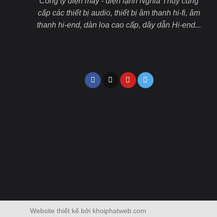
Công ty điện máy - điện lạnh Nghĩa Thuỷ cung
cấp các thiết bị audio, thiết bị âm thanh hi-fi, âm
thanh hi-end, dàn loa cao cấp, dây dẫn Hi-end...
Website thiết kế bởi khoiphatweb.com