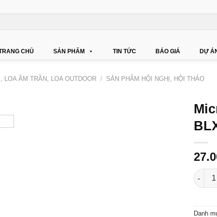
TRANG CHỦ
SẢN PHẨM
TIN TỨC
BÁO GIÁ
DỰ Á
Ị, LOA ÂM TRẦN, LOA OUTDOOR
/
SẢN PHẨM HỘI NGHỊ, HỘI THẢO
Mic
BLX
27.
Micro 
Danh m