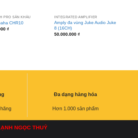
+
+
H PRO SÂN KHẤU
INTEGRATED AMPLIFIER
INTEGR
Amply đa vùng Juke Audio Juke
Amply
maha CHR10
8 (16CH)
Multi 
000
₫
50.000.000
₫
ng
Đa dạng hàng hóa
 hãng
Hơn 1.000 sản phẩm
 LẠNH NGỌC THUỶ