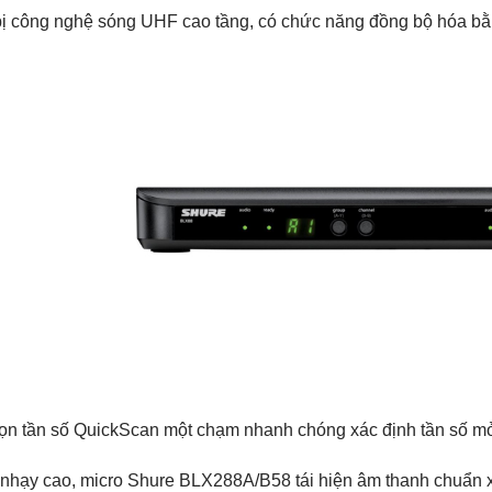
bị công nghệ sóng UHF cao tầng, có chức năng đồng bộ hóa bằ
ọn tần số QuickScan một chạm nhanh chóng xác định tần số mở 
 nhạy cao, micro Shure BLX288A/B58 tái hiện âm thanh chuẩn xác