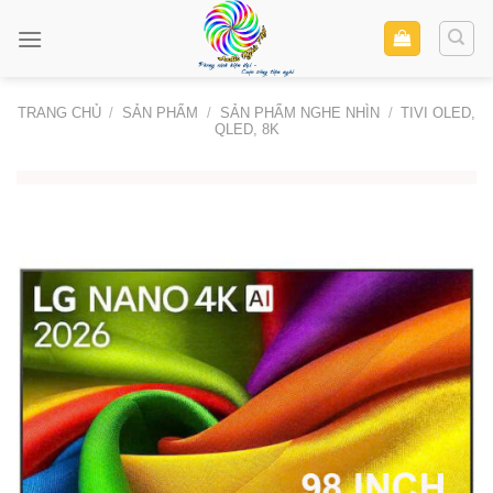
Skip
to
content
TRANG CHỦ
/
SẢN PHẨM
/
SẢN PHẨM NGHE NHÌN
/
TIVI OLED,
QLED, 8K