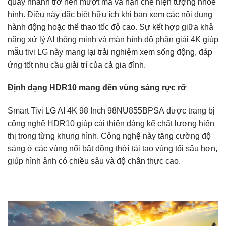
quay nhanh trở nên mượt mà và hạn chế hiện tượng nhòe
hình. Điều này đặc biệt hữu ích khi bạn xem các nội dung
hành động hoặc thể thao tốc độ cao. Sự kết hợp giữa khả
năng xử lý AI thông minh và màn hình độ phân giải 4K giúp
mẫu tivi LG này mang lại trải nghiệm xem sống động, đáp
ứng tốt nhu cầu giải trí của cả gia đình.
Định dạng HDR10 mang đến vùng sáng rực rỡ
Smart Tivi LG AI 4K 98 Inch 98NU855BPSA được trang bị
công nghệ HDR10 giúp cải thiện đáng kể chất lượng hiển
thị trong từng khung hình. Công nghệ này tăng cường độ
sáng ở các vùng nổi bật đồng thời tái tạo vùng tối sâu hơn,
giúp hình ảnh có chiều sâu và độ chân thực cao.