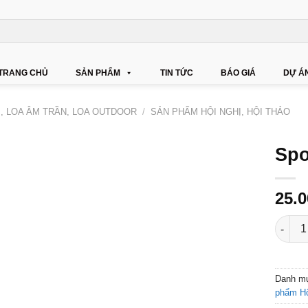
TRANG CHỦ
SẢN PHẨM
TIN TỨC
BÁO GIÁ
DỰ Á
Ị, LOA ÂM TRẦN, LOA OUTDOOR
/
SẢN PHẨM HỘI NGHỊ, HỘI THẢO
Spo
25.
Spottu
Danh m
phẩm Hội