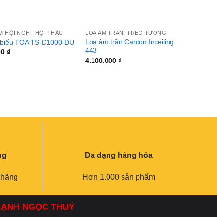
+
+
M HỘI NGHỊ, HỘI THẢO
LOA ÂM TRẦN, TREO TƯỜNG
LOA Â
Loa âm trần Canton Inceiling
Loa tr
 biểu TOA TS-D1000-DU
443
CLUB
00
₫
4.100.000
₫
5.400
ng
Đa dạng hàng hóa
 hãng
Hơn 1.000 sản phẩm
 LẠNH NGỌC THUỶ