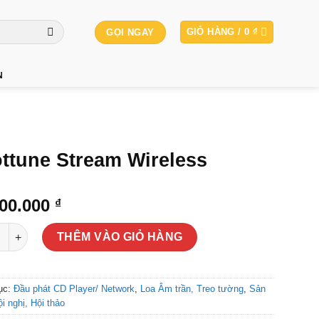
GIỎ HÀNG /
0
₫
GỌI NGAY
N
ttune Stream Wireless
000.000
₫
ne Stream Wireless số lượng
THÊM VÀO GIỎ HÀNG
ục:
Đầu phát CD Player/ Network
,
Loa Âm trần, Treo tường
,
Sản
 nghị, Hội thảo