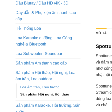
Đầu Bluray / Đầu HD /4K - 3D
Dây dẫn & Phụ kiện âm thanh cao
cấp
Hệ Thống Loa
MÔ TẢ
Loa Karaoke di động, Loa Công
nghệ & Bluetooth
Spottu
Loa Subwoofer- Soundbar
Spottune
và đám m
Sản phẩm Âm thanh cao cấp
nhờ công
Sản phẩm Hội thảo, Hội nghị, Loa
nhật nội 
âm trần, Loa outdoor
Spottune
Loa Âm trần, Treo tường
Stream c
Sản phẩm Hội nghị, Hội thảo
dòng loa
và chất 
Sản phẩm Karaoke, Hội trường, Sân
khấu