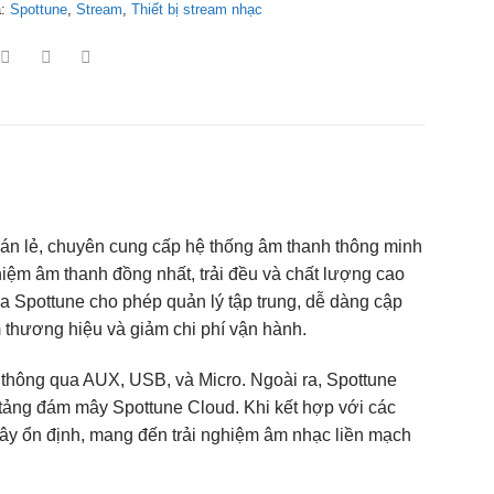
a:
Spottune
,
Stream
,
Thiết bị stream nhạc
bán lẻ, chuyên cung cấp hệ thống âm thanh thông minh
ệm âm thanh đồng nhất, trải đều và chất lượng cao
a Spottune cho phép quản lý tập trung, dễ dàng cập
m thương hiệu và giảm chi phí vận hành.
i thông qua AUX, USB, và Micro. Ngoài ra, Spottune
 tảng đám mây Spottune Cloud. Khi kết hợp với các
dây ổn định, mang đến trải nghiệm âm nhạc liền mạch