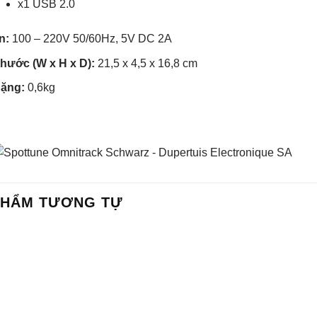
x1 USB 2.0
n:
100 – 220V 50/60Hz, 5V DC 2A
thước (W x H x D):
21,5 x 4,5 x 16,8 cm
ặng:
0,6kg
PHẨM TƯƠNG TỰ