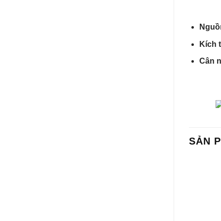
Nguồ
Kích 
Cân n
SẢN 