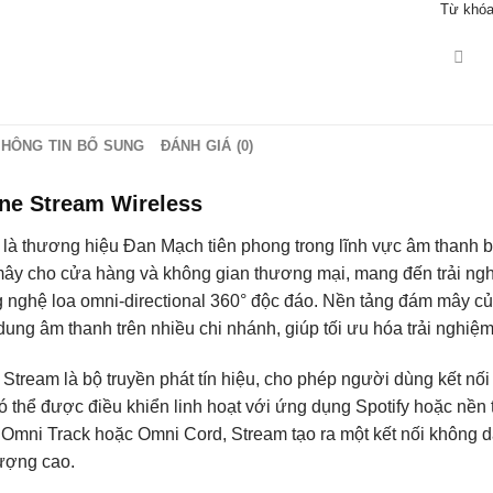
Từ khó
THÔNG TIN BỔ SUNG
ĐÁNH GIÁ (0)
ne Stream Wireless
 là thương hiệu Đan Mạch tiên phong trong lĩnh vực âm thanh 
ây cho cửa hàng và không gian thương mại, mang đến trải nghi
 nghệ loa omni-directional 360° độc đáo. Nền tảng đám mây củ
dung âm thanh trên nhiều chi nhánh, giúp tối ưu hóa trải nghiệ
 Stream là bộ truyền phát tín hiệu, cho phép người dùng kết nố
ó thể được điều khiển linh hoạt với ứng dụng Spotify hoặc nền
 Omni Track hoặc Omni Cord, Stream tạo ra một kết nối không 
lượng cao.