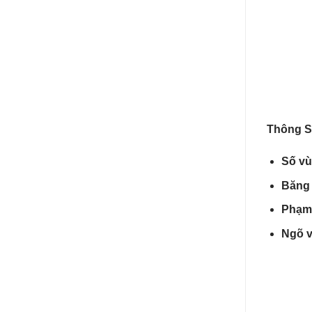
Thông S
Số vù
Băng 
Phạm 
Ngõ v