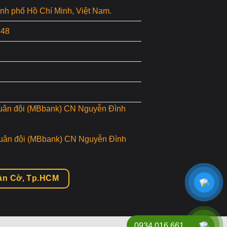
hành phố Hồ Chí Minh, Việt Nam.
848
uân đội (MBbank) CN Nguyễn Đình
uân đội (MBbank) CN Nguyễn Đình
àn Cờ, Tp.HCM
0934 016 661