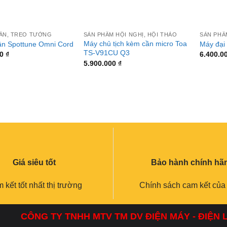
+
+
RẦN, TREO TƯỜNG
SẢN PHẨM HỘI NGHỊ, HỘI THẢO
SẢN PHẨ
Máy chủ tịch kèm cần micro Toa
rần Spottune Omni Cord
Máy đại
TS-V91CU Q3
00
₫
6.400.0
5.900.000
₫
Giá siêu tốt
Bảo hành chính hã
 kết tốt nhất thị trường
Chính sách cam kết của
CÔNG TY TNHH MTV TM DV ĐIỆN MÁY - ĐIỆN