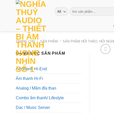
Skip
to
Tìm
kiếm:
content
TRANG CHỦ
/
SẢN PHẨM
/
SẢN PHẨM HỘI THẢO, HỘI NGH
DANH MỤC SẢN PHẨM
Âm thanh Hi-End
Âm thanh Hi-Fi
Analog / Mâm đĩa than
Combo âm thanh/ Lifestyle
Dac / Music Server