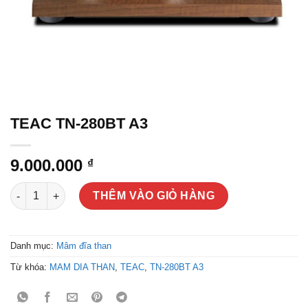
TEAC TN-280BT A3
9.000.000
₫
TEAC TN-280BT A3 số lượng
THÊM VÀO GIỎ HÀNG
Danh mục:
Mâm đĩa than
Từ khóa:
MAM DIA THAN
,
TEAC
,
TN-280BT A3