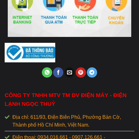
CÔNG TY TNHH MTV TM DV ĐIỆN MÁY - ĐIỆN
LẠNH NGỌC THUỶ
Địa chỉ: 611/93, Điện Biên Phủ, Phường Bàn Cờ,
Thành phố Hồ Chí Minh, Việt Nam.
Điện thoại: 0934.016.661 - 0907.126.661 -