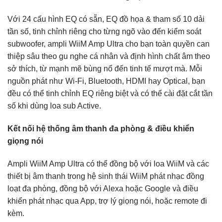
Với 24 cấu hình EQ có sẵn, EQ đồ họa & tham số 10 dải
tần số, tinh chỉnh riêng cho từng ngõ vào đến kiểm soát
subwoofer, ampli WiiM Amp Ultra cho bạn toàn quyền can
thiệp sâu theo gu nghe cá nhân và định hình chất âm theo
sở thích, từ mạnh mẽ bùng nổ đến tinh tế mượt mà. Mỗi
nguồn phát như Wi-Fi, Bluetooth, HDMI hay Optical, bạn
đều có thể tinh chỉnh EQ riêng biệt và có thể cài đặt cắt tần
số khi dùng loa sub Active.
Kết nối hệ thống âm thanh đa phòng & điều khiển
giọng nói
Ampli WiiM Amp Ultra có thể đồng bộ với loa WiiM và các
thiết bị âm thanh trong hệ sinh thái WiiM phát nhạc đồng
loạt đa phòng, đồng bộ với Alexa hoặc Google và điều
khiển phát nhạc qua App, trợ lý giọng nói, hoặc remote đi
kèm.