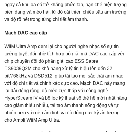
ngay cả khi loa có trở kháng phức tạp, hạn chế hiện tượng
biến dạng và méo hài, từ đó cải thiện chiều sâu âm trường
và độ rõ nét trong từng chi tiết âm thanh.
Mạch DAC cao cấp
WiiM Ultra Amp đem lại cho người nghe nhạc số sự tin
tưởng tuyệt đối nhờ tích hợp bộ giải mã DAC cao cấp với
chip chuyển đổi độ phân giải cao ESS Sabre
ES9039Q2M cho khả năng xử lý tín hiệu lên đến 32-
bit/768kHz và DSD512, giúp tái tạo mọi sắc thái âm nhạc
với độ chi tiết và chính xác cực cao. Mạch DAC này mang
lại dải động rộng, độ méo cực thấp với công nghệ
HyperStream IV và bộ lọc kỹ thuật số thế hệ mới nhất nâng
cao giảm thiểu nhiễu, tái tạo âm thanh sống động và tự
nhiên hơn với nền âm tĩnh và độ động cực kỳ ấn tượng
cho Ampli WiiM Amp Ultra.