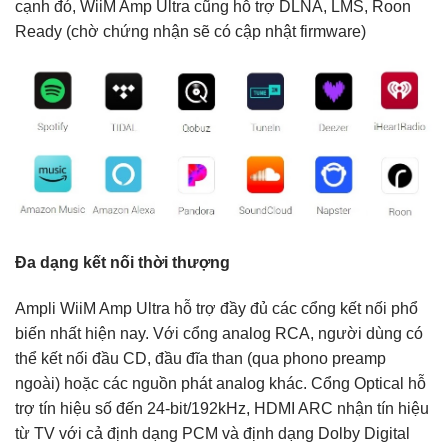
cạnh đó, WiiM Amp Ultra cũng hỗ trợ DLNA, LMS, Roon
Ready (chờ chứng nhận sẽ có cập nhật firmware)
Đa dạng kết nối thời thượng
Ampli WiiM Amp Ultra hỗ trợ đầy đủ các cổng kết nối phổ
biến nhất hiện nay. Với cổng analog RCA, người dùng có
thể kết nối đầu CD, đầu đĩa than (qua phono preamp
ngoài) hoặc các nguồn phát analog khác. Cổng Optical hỗ
trợ tín hiệu số đến 24-bit/192kHz, HDMI ARC nhận tín hiệu
từ TV với cả định dạng PCM và định dạng Dolby Digital