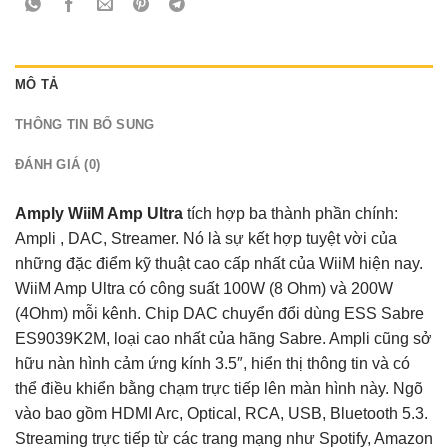
MÔ TẢ
THÔNG TIN BỔ SUNG
ĐÁNH GIÁ (0)
Amply WiiM Amp Ultra
tích hợp ba thành phần chính:
Ampli , DAC, Streamer. Nó là sự kết hợp tuyệt vời của
những đặc điểm kỹ thuật cao cấp nhất của WiiM hiện nay.
WiiM Amp Ultra có công suất 100W (8 Ohm) và 200W
(4Ohm) mỗi kênh. Chip DAC chuyển đổi dùng ESS Sabre
ES9039K2M, loại cao nhất của hãng Sabre. Ampli cũng sở
hữu nàn hình cảm ứng kính 3.5″, hiển thị thông tin và có
thể điều khiển bằng chạm trực tiếp lên màn hình này. Ngõ
vào bao gồm HDMI Arc, Optical, RCA, USB, Bluetooth 5.3.
Streaming trực tiếp từ các trang mạng như Spotify, Amazon