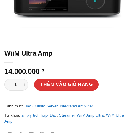
WiiM Ultra Amp
14.000.000
₫
WiiM Ultra Amp số lượng
THÊM VÀO GIỎ HÀNG
Danh mục:
Dac / Music Server
,
Integrated Amplifier
Từ khóa:
amply tích hợp
,
Dac
,
Streamer
,
WiiM Amp Ultra
,
WiiM Ultra
Amp