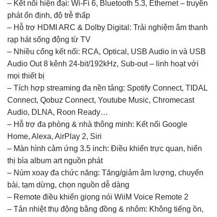
– Kết nối hiện đại: Wi-Fi 6, Bluetooth 5.3, Ethernet – truyền
phát ổn định, độ trễ thấp
– Hỗ trợ HDMI ARC & Dolby Digital: Trải nghiệm âm thanh
rạp hát sống động từ TV
– Nhiều cổng kết nối: RCA, Optical, USB Audio in và USB
Audio Out 8 kênh 24-bit/192kHz, Sub-out – linh hoạt với
mọi thiết bị
– Tích hợp streaming đa nền tảng: Spotify Connect, TIDAL
Connect, Qobuz Connect, Youtube Music, Chromecast
Audio, DLNA, Roon Ready…
– Hỗ trợ đa phòng & nhà thông minh: Kết nối Google
Home, Alexa, AirPlay 2, Siri
– Màn hình cảm ứng 3.5 inch: Điều khiển trực quan, hiển
thị bìa album art nguồn phát
– Núm xoay đa chức năng: Tăng/giảm âm lượng, chuyển
bài, tạm dừng, chọn nguồn dễ dàng
– Remote điều khiển giọng nói WiiM Voice Remote 2
– Tản nhiệt thụ động bằng đồng & nhôm: Không tiếng ồn,