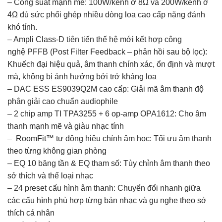
– Công suất mạnh mẽ: 100W/kênh ở 8Ω và 200W/kênh ở
4Ω đủ sức phối ghép nhiều dòng loa cao cấp nặng đánh
khó tính.
– Ampli Class-D tiên tiến thế hệ mới kết hợp công
nghệ PFFB (Post Filter Feedback – phản hồi sau bộ lọc):
Khuếch đại hiệu quả, âm thanh chính xác, ổn định và mượt
mà, không bị ảnh hưởng bởi trở kháng loa
– DAC ESS ES9039Q2M cao cấp: Giải mã âm thanh độ
phân giải cao chuẩn audiophile
– 2 chip amp TI TPA3255 + 6 op-amp OPA1612: Cho âm
thanh mạnh mẽ và giàu nhạc tính
– RoomFit™ tự động hiệu chỉnh âm học: Tối ưu âm thanh
theo từng không gian phòng
– EQ 10 băng tần & EQ tham số: Tùy chỉnh âm thanh theo
sở thích và thể loại nhạc
– 24 preset cấu hình âm thanh: Chuyển đổi nhanh giữa
các cấu hình phù hợp từng bản nhạc và gu nghe theo sở
thích cá nhân