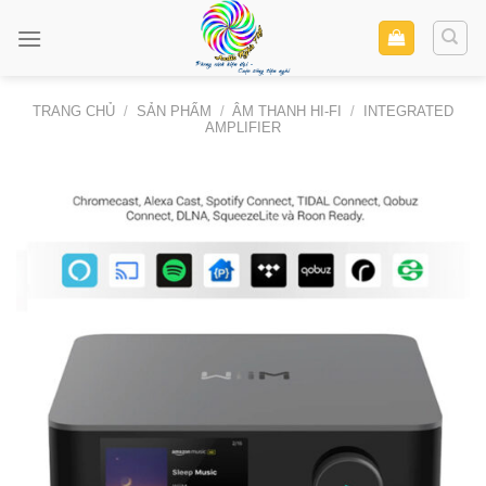
Skip
to
content
TRANG CHỦ
/
SẢN PHẨM
/
ÂM THANH HI-FI
/
INTEGRATED
AMPLIFIER