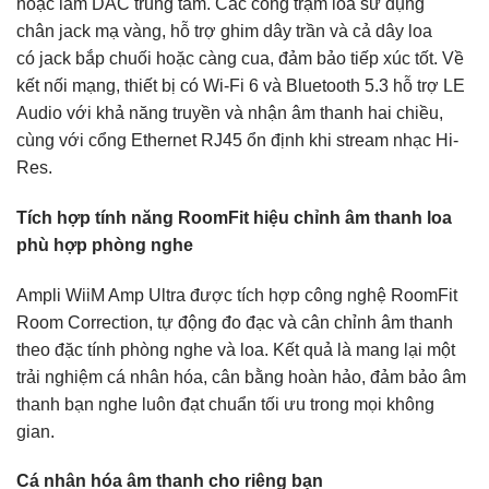
hoặc làm DAC trung tâm. Các cổng trạm loa sử dụng
chân jack mạ vàng, hỗ trợ ghim dây trần và cả dây loa
có jack bắp chuối hoặc càng cua, đảm bảo tiếp xúc tốt. Về
kết nối mạng, thiết bị có Wi-Fi 6 và Bluetooth 5.3 hỗ trợ LE
Audio với khả năng truyền và nhận âm thanh hai chiều,
cùng với cổng Ethernet RJ45 ổn định khi stream nhạc Hi-
Res.
Tích hợp tính năng RoomFit hiệu chỉnh âm thanh loa
phù hợp phòng nghe
Ampli WiiM Amp Ultra được tích hợp công nghệ RoomFit
Room Correction, tự động đo đạc và cân chỉnh âm thanh
theo đặc tính phòng nghe và loa. Kết quả là mang lại một
trải nghiệm cá nhân hóa, cân bằng hoàn hảo, đảm bảo âm
thanh bạn nghe luôn đạt chuẩn tối ưu trong mọi không
gian.
Cá nhân hóa âm thanh cho riêng bạn