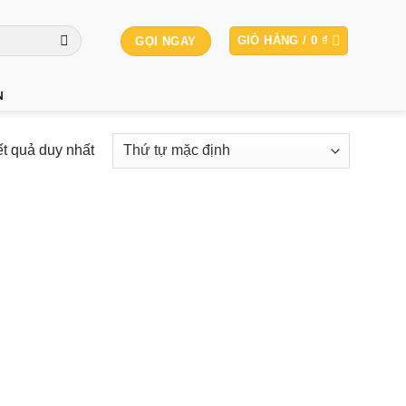
GIỎ HÀNG /
0
₫
GỌI NGAY
N
ết quả duy nhất