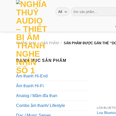
Skip
to
Tìm
kiếm:
content
TRANG CHỦ
/
SẢN PHẨM
/
SẢN PHẨM ĐƯỢC GẮN THẺ “D
DANH MỤC SẢN PHẨM
Âm thanh Hi-End
Âm thanh Hi-Fi
Analog / Mâm đĩa than
+
Combo âm thanh/ Lifestyle
LOA BLUET
Loa Blueto
Dac / Music Server