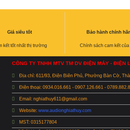
Giá siêu tốt
Bảo hành chính hã
 kết tốt nhất thị trường
Chính sách cam kết của
CÔNG TY TNHH MTV TM DV ĐIỆN MÁY - ĐIỆN
Địa chỉ: 611/93, Điện Biên Phủ, Phường Bàn Cờ, T
Điện thoại: 0934.016.661 - 0907.126.661 - 0789.882.
Email: nghiathuy611@gmail.com
Website:
www.audionghiathuy.com
MST: 0315177804