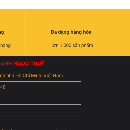
ng
Đa dạng hàng hóa
 hãng
Hơn 1.000 sản phẩm
 LẠNH NGỌC THUỶ
hành phố Hồ Chí Minh, Việt Nam.
848