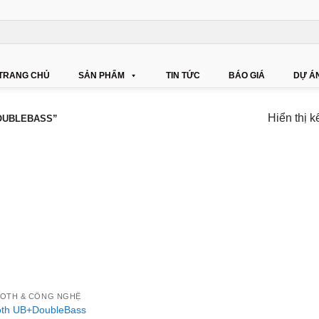
TRANG CHỦ
SẢN PHẨM
TIN TỨC
BÁO GIÁ
DỰ Á
Hiển thị k
OUBLEBASS”
OOTH & CÔNG NGHỆ
oth UB+DoubleBass