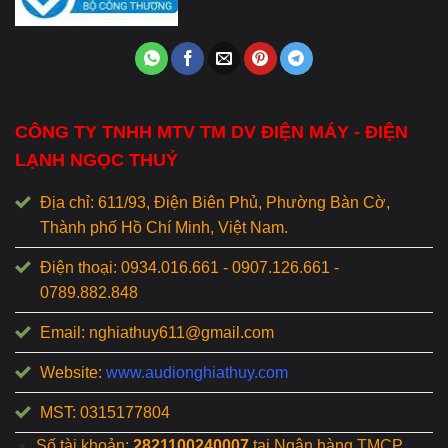
CÔNG TY TNHH MTV TM DV ĐIỆN MÁY - ĐIỆN
LẠNH NGỌC THUỶ
Địa chỉ: 611/93, Điện Biên Phủ, Phường Bàn Cờ,
Thành phố Hồ Chí Minh, Việt Nam.
Điện thoại: 0934.016.661 - 0907.126.661 -
0789.882.848
Email: nghiathuy611@gmail.com
Website:
www.audionghiathuy.com
MST: 0315177804
Số tài khoản:
2821100240007
tại Ngân hàng TMCP