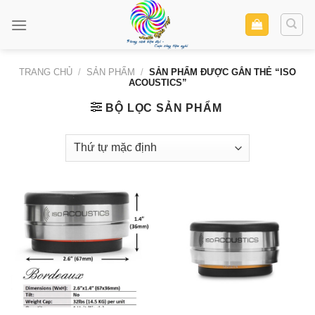
Skip
to
content
TRANG CHỦ
/
SẢN PHẨM
/
SẢN PHẨM ĐƯỢC GẮN THẺ “ISO
ACOUSTICS”
BỘ LỌC SẢN PHẨM