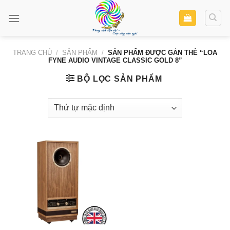
Skip
to
content
TRANG CHỦ
/
SẢN PHẨM
/
SẢN PHẨM ĐƯỢC GẮN THẺ “LOA
FYNE AUDIO VINTAGE CLASSIC GOLD 8”
BỘ LỌC SẢN PHẨM