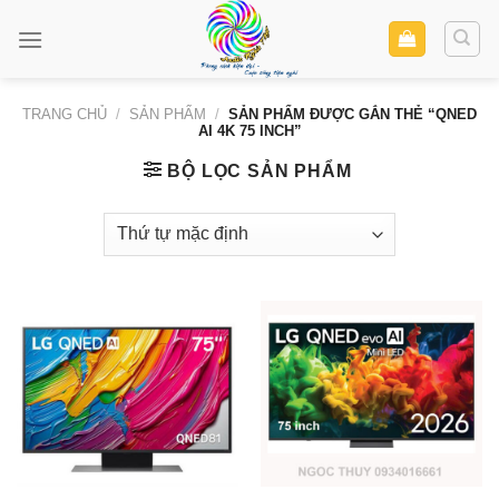
Skip
to
content
TRANG CHỦ
/
SẢN PHẨM
/
SẢN PHẨM ĐƯỢC GẮN THẺ “QNED
AI 4K 75 INCH”
BỘ LỌC SẢN PHẨM