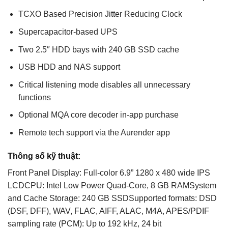
​TCXO Based Precision Jitter Reducing Clock
Supercapacitor-based UPS
Two 2.5″ HDD bays with 240 GB SSD cache
USB HDD and NAS support
Critical listening mode disables all unnecessary
functions
Optional MQA core decoder in-app purchase
Remote tech support via the Aurender app
Thông số kỹ thuật:
Front Panel Display: Full-color 6.9” 1280 x 480 wide IPS
LCDCPU: Intel Low Power Quad-Core, 8 GB RAMSystem
and Cache Storage: 240 GB SSDSupported formats: DSD
(DSF, DFF), WAV, FLAC, AIFF, ALAC, M4A, APES/PDIF
sampling rate (PCM): Up to 192 kHz, 24 bit