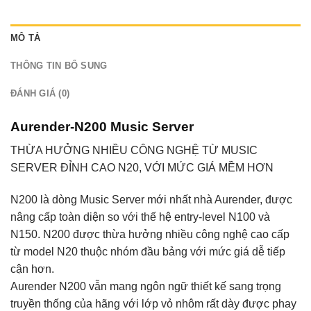
MÔ TẢ
THÔNG TIN BỔ SUNG
ĐÁNH GIÁ (0)
Aurender-N200 Music Server
THỪA HƯỞNG NHIỀU CÔNG NGHỆ TỪ MUSIC
SERVER ĐỈNH CAO N20, VỚI MỨC GIÁ MỀM HƠN
N200 là dòng Music Server mới nhất nhà Aurender, được
nâng cấp toàn diện so với thế hệ entry-level N100 và
N150. N200 được thừa hưởng nhiều công nghệ cao cấp
từ model N20 thuộc nhóm đầu bảng với mức giá dễ tiếp
cận hơn.
Aurender N200 vẫn mang ngôn ngữ thiết kế sang trọng
truyền thống của hãng với lớp vỏ nhôm rất dày được phay