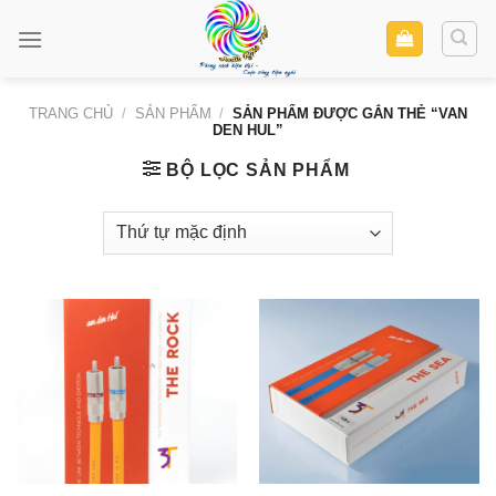
Skip
to
content
TRANG CHỦ
/
SẢN PHẨM
/
SẢN PHẨM ĐƯỢC GẮN THẺ “VAN
DEN HUL”
BỘ LỌC SẢN PHẨM