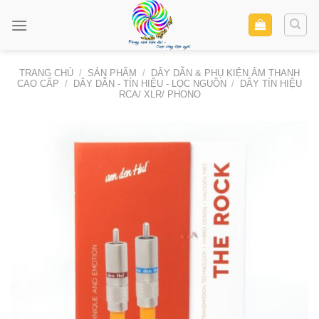
Skip
to
content
TRANG CHỦ
/
SẢN PHẨM
/
DÂY DẪN & PHỤ KIỆN ÂM THANH
CAO CẤP
/
DÂY DẪN - TÍN HIỆU - LỌC NGUỒN
/
DÂY TÍN HIỆU
RCA/ XLR/ PHONO