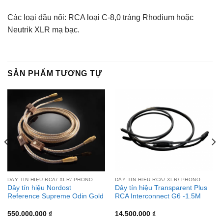
Các loại đầu nối: RCA loại C-8,0 tráng Rhodium hoặc
Neutrik XLR mạ bạc.
SẢN PHẨM TƯƠNG TỰ
DÂY TÍN HIỆU RCA/ XLR/ PHONO
DÂY TÍN HIỆU RCA/ XLR/ PHONO
Dây tín hiệu Nordost
Dây tín hiệu Transparent Plus
Reference Supreme Odin Gold
RCA Interconnect G6 -1.5M
550.000.000
₫
14.500.000
₫