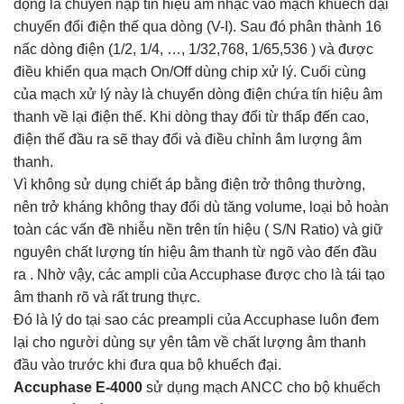
động là chuyển nạp tín hiệu âm nhạc vào mạch khuếch đại
chuyển đổi điện thế qua dòng (V-I). Sau đó phân thành 16
nấc dòng điện (1/2, 1/4, …, 1/32,768, 1/65,536 ) và được
điều khiển qua mạch On/Off dùng chip xử lý. Cuối cùng
của mạch xử lý này là chuyển dòng điện chứa tín hiệu âm
thanh về lại điện thế. Khi dòng thay đổi từ thấp đến cao,
điện thế đầu ra sẽ thay đổi và điều chỉnh âm lượng âm
thanh.
Vì không sử dụng chiết áp bằng điện trở thông thường,
nên trở kháng không thay đổi dù tăng volume, loại bỏ hoàn
toàn các vấn đề nhiễu nền trên tín hiệu ( S/N Ratio) và giữ
nguyên chất lượng tín hiệu âm thanh từ ngõ vào đến đầu
ra . Nhờ vậy, các ampli của Accuphase được cho là tái tạo
âm thanh rõ và rất trung thực.
Đó là lý do tại sao các preampli của Accuphase luôn đem
lại cho người dùng sự yên tâm về chất lượng âm thanh
đầu vào trước khi đưa qua bộ khuếch đại.
Accuphase E-4000
sử dụng mạch ANCC cho bộ khuếch