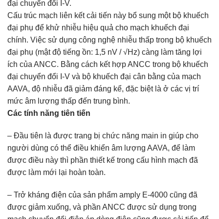
đại chuyển đổi I-V.
Cấu trúc mạch liên kết cải tiến này bổ sung một bộ khuếch
đại phụ để khử nhiễu hiệu quả cho mạch khuếch đại
chính. Việc sử dụng công nghệ nhiễu thấp trong bộ khuếch
đại phụ (mật độ tiếng ồn: 1,5 nV / √Hz) càng làm tăng lợi
ích của ANCC. Bằng cách kết hợp ANCC trong bộ khuếch
đại chuyển đổi I-V và bộ khuếch đại cân bằng của mạch
AAVA, độ nhiễu đã giảm đáng kể, đặc biệt là ở các vị trí
mức âm lượng thấp đến trung bình.
Các tính năng tiên tiến
– Đầu tiên là được trang bị chức năng main in giúp cho
người dùng có thể điều khiển âm lượng AAVA, để làm
được điều này thì phần thiết kế trong cấu hình mạch đã
được làm mới lại hoàn toàn.
– Trở kháng điện của sản phẩm amply E-4000 cũng đã
được giảm xuống, và phần ANCC được sử dụng trong