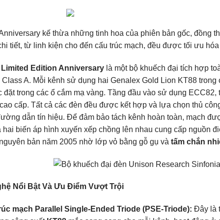
 Anniversary kế thừa những tinh hoa của phiên bản gốc, đồng 
hi tiết, từ linh kiện cho đến cấu trúc mạch, đều được tối ưu hóa
 Limited Edition Anniversary
là một bộ khuếch đại tích hợp t
y Class A. Mỗi kênh sử dụng hai Genalex Gold Lion KT88 trong 
 đặt trong các ổ cắm mạ vàng. Tầng đầu vào sử dụng ECC82, tr
cao cấp. Tất cả các đèn đều được kết hợp và lựa chọn thủ côn
ường dẫn tín hiệu. Để đảm bảo tách kênh hoàn toàn, mạch được t
 hai biến áp hình xuyến xếp chồng lên nhau cung cấp nguồn điệ
 nguyên bản năm 2005 nhờ lớp vỏ bằng gỗ gụ và
tấm chắn nhi
hệ Nổi Bật Và Ưu Điểm Vượt Trội
rúc mạch Parallel Single-Ended Triode (PSE-Triode):
Đây là t