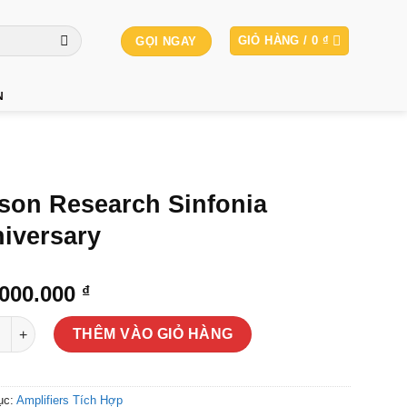
GIỎ HÀNG /
0
₫
GỌI NGAY
N
son Research Sinfonia
iversary
.000.000
₫
 Research Sinfonia Anniversary số lượng
THÊM VÀO GIỎ HÀNG
ục:
Amplifiers Tích Hợp