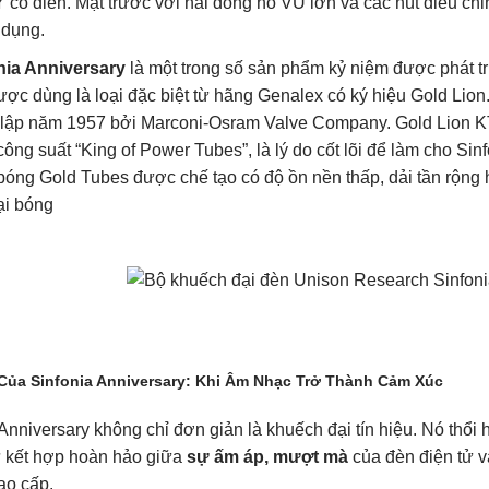
 cổ điển. Mặt trước với hai đồng hồ VU lớn và các nút điều chỉ
 dụng.
nia Anniversary
là một trong số sản phẩm kỷ niệm được phát tr
ược dùng là loại đặc biệt từ hãng Genalex có ký hiệu Gold Lio
 lập năm 1957 bởi Marconi-Osram Valve Company. Gold Lion 
ông suất “King of Power Tubes”, là lý do cốt lõi để làm cho Sinf
óng Gold Tubes được chế tạo có độ ồn nền thấp, dải tần rộng h
ại bóng
Của Sinfonia Anniversary: Khi Âm Nhạc Trở Thành Cảm Xúc
Anniversary không chỉ đơn giản là khuếch đại tín hiệu. Nó thổi
ự kết hợp hoàn hảo giữa
sự ấm áp, mượt mà
của đèn điện tử 
ao cấp.