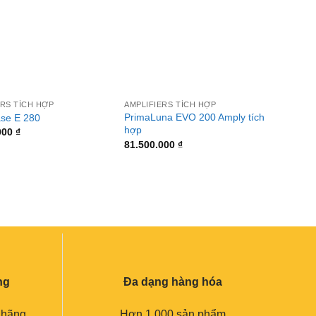
+
+
ERS TÍCH HỢP
AMPLIFIERS TÍCH HỢP
AMPLIF
PrimaLuna EVO 200 Amply tích
McInto
se E 280
hợp
hệ có g
000
₫
81.500.000
₫
477.0
ng
Đa dạng hàng hóa
 hãng
Hơn 1.000 sản phẩm