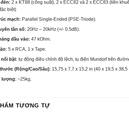
 đèn:
2 x KT88 (công suất), 2 x ECC82 và 2 x ECC83 (tiền khuếc
ặc biệt)
rúc mạch:
Parallel Single-Ended (PSE-Triode).
uyến tần số:
20Hz – 20kHz (+/- 0.5dB).
háng đầu vào:
47 kOhm.
ào:
5 x RCA, 1 x Tape.
nổi bật:
tự động điều chỉnh độ lệch, tụ điện Mundorf trên đường
 thước (Rộng/Cao/Sâu):
15,75 x 7,7 x 15,2 in (40 x 19,5 x 38,5
 lượng:
~25kg.
PHẨM TƯƠNG TỰ