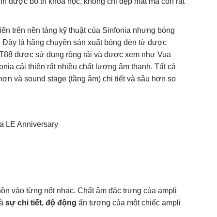
nh được bố trí khoa học, không chỉ đẹp mắt mà còn rất
iển trên nền tảng kỹ thuật của Sinfonia nhưng bóng
n. Đây là hãng chuyên sản xuất bóng đèn từ được
KT88 được sử dụng rộng rải và được xem như Vua
onia cải thiện rất nhiều chất lượng âm thanh. Tất cả
ơn và sound stage (tầng âm) chi tiết và sâu hơn so
 hồn vào từng nốt nhạc. Chất âm đặc trưng của ampli
và
sự chi tiết, độ động
ấn tượng của một chiếc ampli