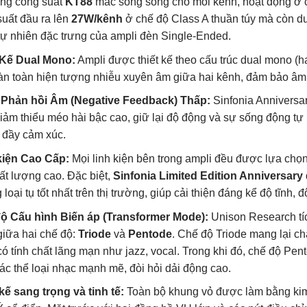
óng công suất
KT88
mắc song song cho mỗi kênh, hoạt động ở c
suất đầu ra lên
27W/kênh
ở chế độ Class A thuần túy mà còn du
tự nhiên đặc trưng của ampli đèn Single-Ended.
 Kế Dual Mono:
Ampli được thiết kế theo cấu trúc dual mono (ha
àn toàn hiện tượng nhiễu xuyên âm giữa hai kênh, đảm bảo âm 
Phản hồi Âm (Negative Feedback) Thấp:
Sinfonia Anniversa
giảm thiểu méo hài bậc cao, giữ lại độ động và sự sống động 
 đầy cảm xúc.
kiện Cao Cấp:
Mọi linh kiện bên trong ampli đều được lựa chọn 
ất lượng cao. Đặc biệt,
Sinfonia Limited Edition Anniversary
loại tụ tốt nhất trên thị trường, giúp cải thiện đáng kể độ tĩnh, đ
ộ Cấu hình Biến áp (Transformer Mode):
Unison Research tíc
giữa hai chế độ:
Triode
và
Pentode
. Chế độ Triode mang lại ch
ó tính chất lãng mạn như jazz, vocal. Trong khi đó, chế độ Pen
ác thể loại nhạc mạnh mẽ, đòi hỏi dải động cao.
kế sang trọng và tinh tế:
Toàn bộ khung vỏ được làm bằng kim 