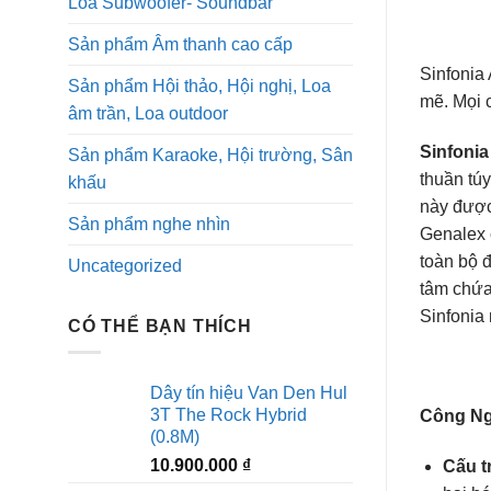
Loa Subwoofer- Soundbar
Sản phẩm Âm thanh cao cấp
Sinfonia
Sản phẩm Hội thảo, Hội nghị, Loa
mẽ. Mọi c
âm trần, Loa outdoor
Sinfonia
Sản phẩm Karaoke, Hội trường, Sân
thuần tú
khấu
này được
Sản phẩm nghe nhìn
Genalex 
toàn bộ đ
Uncategorized
tâm chứa
Sinfonia
CÓ THỂ BẠN THÍCH
Dây tín hiệu Van Den Hul
3T The Rock Hybrid
Công Ng
(0.8M)
10.900.000
₫
Cấu t