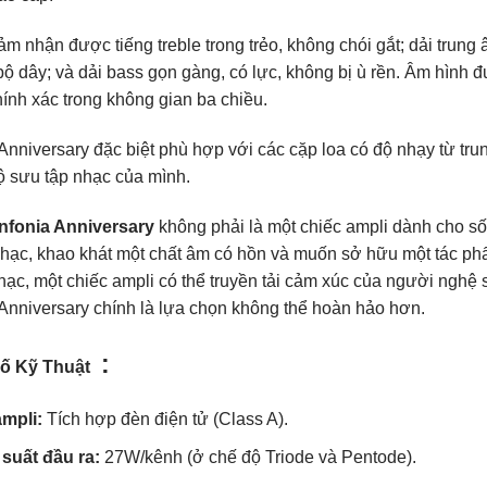
m nhận được tiếng treble trong trẻo, không chói gắt; dải trung 
bộ dây; và dải bass gọn gàng, có lực, không bị ù rền. Âm hình 
hính xác trong không gian ba chiều.
Anniversary đặc biệt phù hợp với các cặp loa có độ nhạy từ trun
bộ sưu tập nhạc của mình.
nfonia Anniversary
không phải là một chiếc ampli dành cho số 
hạc, khao khát một chất âm có hồn và muốn sở hữu một tác phẩ
hạc, một chiếc ampli có thể truyền tải cảm xúc của người nghệ 
 Anniversary chính là lựa chọn không thể hoàn hảo hơn.
:
ố Kỹ Thuật
ampli:
Tích hợp đèn điện tử (Class A).
suất đầu ra:
27W/kênh (ở chế độ Triode và Pentode).