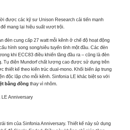
thời được các kỹ sư Unison Research cải tiến mạnh
 để mang lại hiệu suất vượt trội.
oàn đèn cung cấp 27 watt mỗi kênh ở chế độ hoạt động
cấu hình song song/siêu tuyến tính một đầu. Các đèn
ong khi ECC83 điều khiển tầng đầu ra – cũng là đèn
g. Tụ điện Mundorf chất lượng cao được sử dụng trên
hiết kế theo kiến ​​trúc dual-mono. Khối biến áp trung
n độc lập cho mỗi kênh. Sinfonia LE khác biệt so với
ệt bằng đồng
thay vì nhôm.
rái tim của Sinfonia Anniversary. Thiết kế này sử dụng