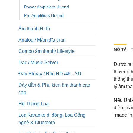
Power Amplifiers Hi-end
Pre Amplifiers Hi-end
Âm thanh Hi-Fi
Analog / Mâm đĩa than
MÔ TẢ
Combo âm thanh/ Lifestyle
Dac / Music Server
Được ra 
thương h
Đầu Bluray / Đầu HD /4K - 3D
thông thư
Dây dẫn & Phụ kiện âm thanh cao
lý âm tha
cấp
Nếu Unis
Hệ Thống Loa
diện, ma
Loa Karaoke di động, Loa Công
“made in 
nghệ & Bluetooth