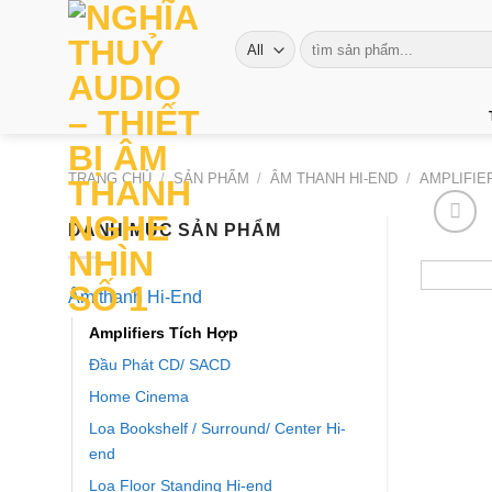
Skip
to
Tìm
kiếm:
content
TRANG CHỦ
/
SẢN PHẨM
/
ÂM THANH HI-END
/
AMPLIFIE
DANH MỤC SẢN PHẨM
Âm thanh Hi-End
Amplifiers Tích Hợp
Đầu Phát CD/ SACD
Home Cinema
Loa Bookshelf / Surround/ Center Hi-
end
Loa Floor Standing Hi-end