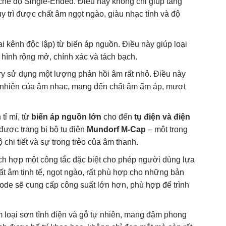
hế độ Single-Ended. Điều này không chỉ giúp tăng
y trì được chất âm ngọt ngào, giàu nhạc tính và độ
i kênh độc lập) từ biến áp nguồn. Điều này giúp loại
hình rộng mở, chính xác và tách bạch.
ry sử dụng một lượng phản hồi âm rất nhỏ. Điều này
tự nhiên của âm nhạc, mang đến chất âm ấm áp, mượt
tỉ mỉ, từ
biến áp nguồn lớn
cho đến
tụ điện và điện
được trang bị bộ tụ điện
Mundorf M-Cap
– một trong
ộ chi tiết và sự trong trẻo của âm thanh.
h hợp một công tắc đặc biệt cho phép người dùng lựa
ất âm tinh tế, ngọt ngào, rất phù hợp cho những bản
tode sẽ cung cấp công suất lớn hơn, phù hợp để trình
loại sơn tĩnh điện và gỗ tự nhiên, mang đậm phong