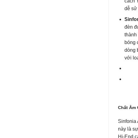
cách Ý
dễ sử
Sinfo
đèn đ
thành
bóng c
dòng b
với lo
Chất Âm 
Sinfonia 
này là s
Hi-End c