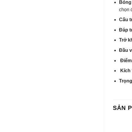
Bóng
chọn đ
Cấu t
Đáp t
Trở k
Đầu v
Điểm 
Kích
Trọng
SẢN 