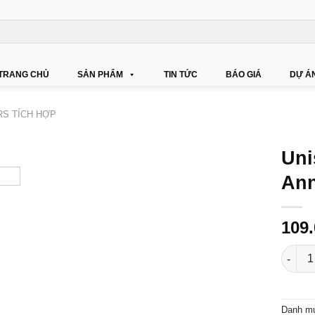
TRANG CHỦ
SẢN PHẨM
TIN TỨC
BÁO GIÁ
DỰ Á
RS TÍCH HỢP
Uni
Ann
109
Unison
Danh m