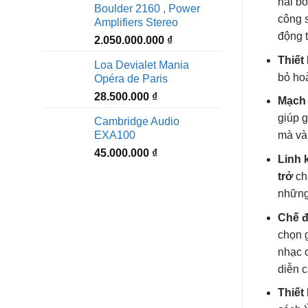
hai b
Boulder 2160 , Power
công 
Amplifiers Stereo
động 
2.050.000.000
₫
Thiết
Loa Devialet Mania
bỏ ho
Opéra de Paris
28.500.000
₫
Mạch 
giúp 
Cambridge Audio
EXA100
mà và
45.000.000
₫
Linh 
trở
ch
những 
Chế đ
chọn 
nhạc c
diễn c
Thiết 