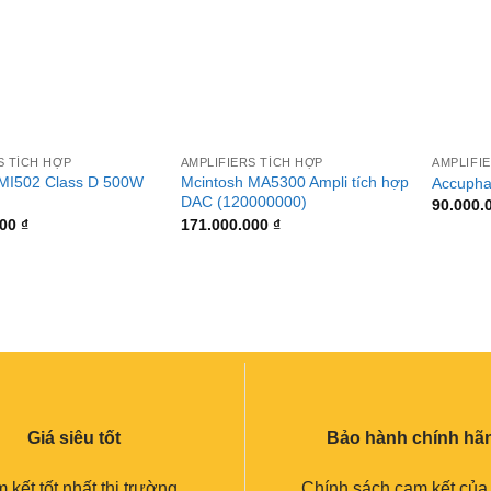
+
+
S TÍCH HỢP
AMPLIFIERS TÍCH HỢP
AMPLIFI
 MI502 Class D 500W
Mcintosh MA5300 Ampli tích hợp
Accupha
DAC (120000000)
90.000.
000
₫
171.000.000
₫
Giá siêu tốt
Bảo hành chính hã
 kết tốt nhất thị trường
Chính sách cam kết của