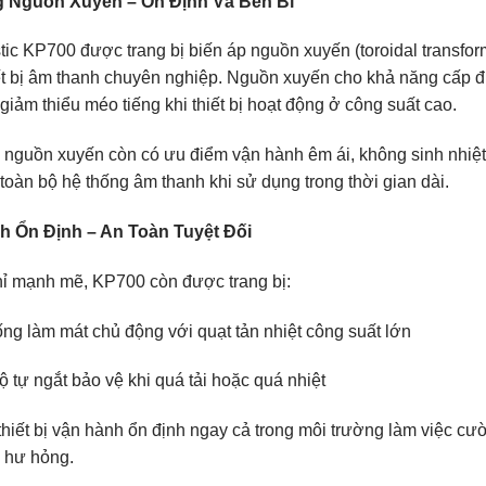
 Nguồn Xuyến – Ổn Định Và Bền Bỉ
ic KP700 được trang bị biến áp nguồn xuyến (toroidal transfor
t bị âm thanh chuyên nghiệp. Nguồn xuyến cho khả năng cấp điện
 giảm thiểu méo tiếng khi thiết bị hoạt động ở công suất cao.
 nguồn xuyến còn có ưu điểm vận hành êm ái, không sinh nhiệt l
toàn bộ hệ thống âm thanh khi sử dụng trong thời gian dài.
h Ổn Định – An Toàn Tuyệt Đối
ỉ mạnh mẽ, KP700 còn được trang bị:
ng làm mát chủ động với quạt tản nhiệt công suất lớn
 tự ngắt bảo vệ khi quá tải hoặc quá nhiệt
hiết bị vận hành ổn định ngay cả trong môi trường làm việc cườ
y hư hỏng.