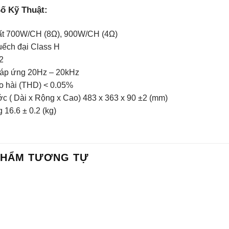
ố Kỹ Thuật:
ất 700W/CH (8Ω), 900W/CH (4Ω)
ếch đại Class H
2
đáp ứng 20Hz – 20kHz
 hài (THD) < 0.05%
ớc ( Dài x Rộng x Cao) 483 x 363 x 90 ±2 (mm)
 16.6 ± 0.2 (kg)
PHẨM TƯƠNG TỰ