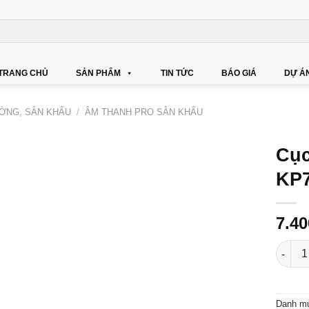
TRANG CHỦ
SẢN PHẨM
TIN TỨC
BÁO GIÁ
DỰ Á
ỜNG, SÂN KHẤU
/
ÂM THANH PRO SÂN KHẤU
Cục
KP
7.4
Cục đẩ
Danh m