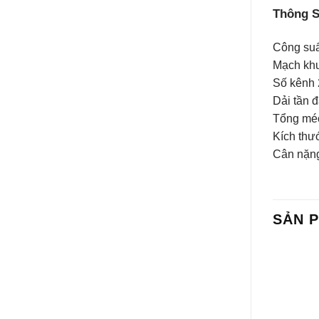
Thông S
Công su
Mạch khu
Số kênh 
Dải tần 
Tổng méo
Kích thư
Cân nặng
SẢN 