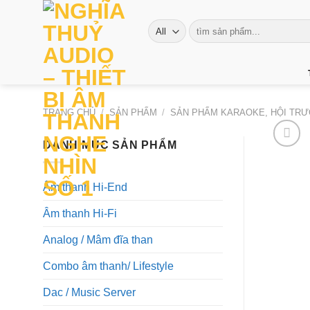
Skip
to
Tìm
kiếm:
content
TRANG CHỦ
/
SẢN PHẨM
/
SẢN PHẨM KARAOKE, HỘI TRƯ
DANH MỤC SẢN PHẨM
Âm thanh Hi-End
Âm thanh Hi-Fi
Analog / Mâm đĩa than
Combo âm thanh/ Lifestyle
Dac / Music Server