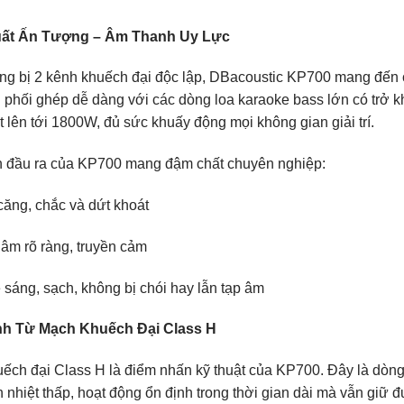
ất Ấn Tượng – Âm Thanh Uy Lực
ng bị 2 kênh khuếch đại độc lập, DBacoustic KP700 mang đến
 phối ghép dễ dàng với các dòng loa karaoke bass lớn có trở 
 lên tới 1800W, đủ sức khuấy động mọi không gian giải trí.
 đầu ra của KP700 mang đậm chất chuyên nghiệp:
căng, chắc và dứt khoát
 âm rõ ràng, truyền cảm
 sáng, sạch, không bị chói hay lẫn tạp âm
h Từ Mạch Khuếch Đại Class H
ếch đại Class H là điểm nhấn kỹ thuật của KP700. Đây là dòn
h nhiệt thấp, hoạt động ổn định trong thời gian dài mà vẫn giữ