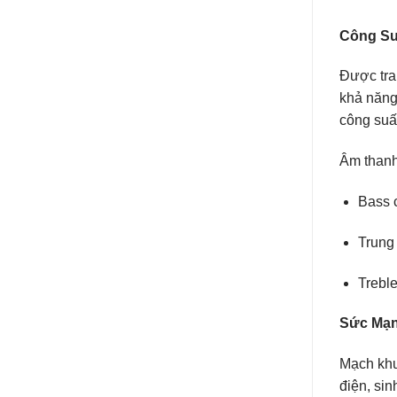
Công Su
Được tra
khả năng
công suất
Âm thanh
Bass 
Trung
Treble
Sức Mạn
Mạch khu
điện, sin