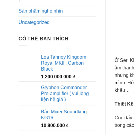
Sản phẩm nghe nhìn
Uncategorized
CÓ THỂ BẠN THÍCH
Loa Tannoy Kingdom
Ở Seri K
Royal MKII . Carbon
âm thanh
Black
nhưng kh
1.200.000.000
₫
mình. Hứ
Gryphon Commander
khấu…
Pre-amplifier ( vui lòng
liện hệ giá )
Thiết Kế
Bàn Mixer Soundking
Cục đẩy 
KG16
trong các
10.800.000
₫