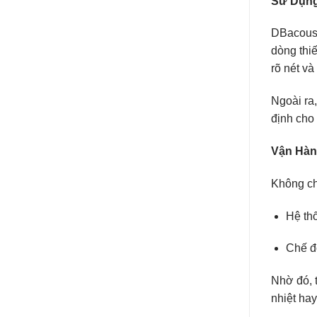
Sử Dụng
DBacoust
dòng thiế
rõ nét và
Ngoài ra,
định cho 
Vận Hàn
Không ch
Hệ thố
Chế độ
Nhờ đó, t
nhiệt ha