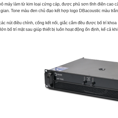
 vỏ máy làm từ kim loại cứng cáp, được phủ sơn tĩnh điện cao c
 gian. Tone màu đen chủ đạo kết hợp logo DBacoustic màu trắng 
ác nút điều chỉnh, cổng kết nối, giắc cắm đều được bố trí khoa 
 lớn bố trí mặt sau giúp thiết bị luôn hoạt động ổn định, kể cả kh