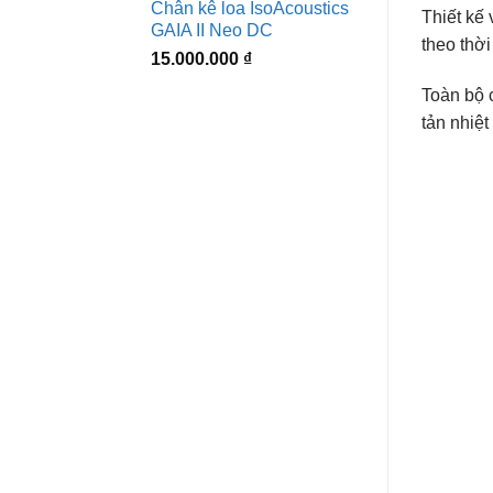
Chân kê loa IsoAcoustics
Thiết kế
GAIA II Neo DC
theo thời
15.000.000
₫
Toàn bộ c
tản nhiệt