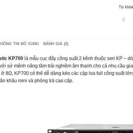
Từ khó
THÔNG TIN BỔ SUNG
ĐÁNH GIÁ (0)
tic KP700
là mẫu cục đẩy công suất 2 kênh thuộc seri KP – 
với sứ mệnh nâng tầm trải nghiệm âm thanh cho cả nhu cầu gi
 ở 8Ω, KP700 có thể dễ dàng kéo các cặp loa full công suất lớn
sân khấu mini và phòng trà cao cấp.