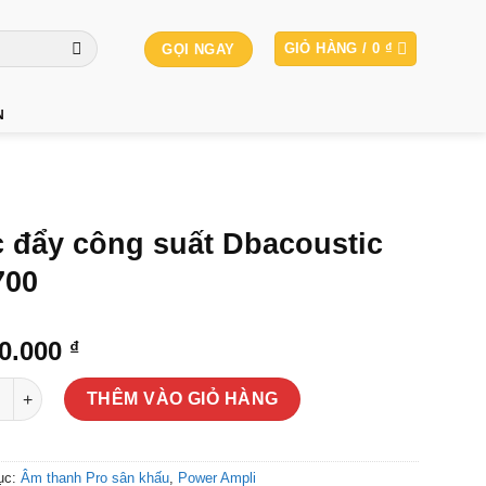
GIỎ HÀNG /
0
₫
GỌI NGAY
N
 đẩy công suất Dbacoustic
700
00.000
₫
y công suất Dbacoustic KP700 số lượng
THÊM VÀO GIỎ HÀNG
ục:
Âm thanh Pro sân khấu
,
Power Ampli