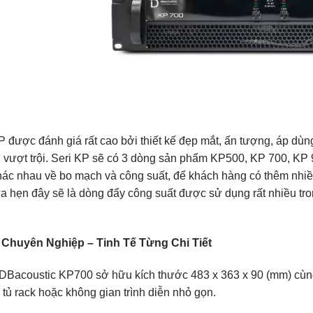
P được đánh giá rất cao bởi thiết kế đẹp mắt, ấn tượng, áp dùn
 vượt trội. Seri KP sẽ có 3 dòng sản phẩm KP500, KP 700, KP 9
ác nhau về bo mạch và công suất, để khách hàng có thêm nhiề
a hẹn đây sẽ là dòng đẩy công suất được sử dụng rất nhiều tro
 Chuyên Nghiệp – Tinh Tế Từng Chi Tiết
DBacoustic KP700 sở hữu kích thước 483 x 363 x 90 (mm) cùng
 tủ rack hoặc không gian trình diễn nhỏ gọn.