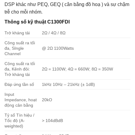
DSP khác như PEQ, GEQ ( cân bằng đồ hoạ ) và sự chậm
trễ cho mỗi nhóm.
Thông số kỹ thuật C1300FDI
Trở kháng tải
2Ω / 4Ω / 8Ω
Công suất ra tối
đa, SIngle
@ 2Ω 1100Watts
Channel
Công suất ra tối
đa, Kênh đôi:
2Ω = 1100W; 4Ω = 660W; 8Ω = 350W
Trở kháng tải
Đáp ứng tần số
1kHz 10Hz – 21kHz (± 1dB)
Input
Impedance, hoạt
20kO
động cân bằng
Tỷ số Tín hiệu /
Tốc độ (A-
> 104dBdB
weighted)