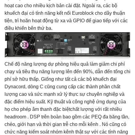
hoạt cao cho nhiều kịch bản cài đặt. Ngoài ra, các bộ
khuếch đại có tính năng kết nối Euroblock cho dây thuận
tiện, trì hoãn hoạt động từ xa và GPIO để giao tiếp với các
điều khiển bên thứ ba.
Chế độ năng lượng dự phòng hiệu quả làm giảm chi phí
chạy và tiêu thụ năng lượng lên đến 90%, dẫn đến tổng chi
phí sở hữu thấp. Giống như tất cả các bộ khuếch đại
Dynacord, dòng C cũng cung cấp các thành phần chất
lượng cao và sức mạnh xử lý thực sự chuyên nghiệp và
đặc điểm hiệu suất. Kỹ thuật và công nghệ ứng dụng của
họ cho phép âm thanh đặc biệtchất lượng với rất nhiều
headroom . DSP trên boàn bao gồm các PEQ đa băng tần,
chéo, giới hạn và thời gian trễ cho mỗi kênh . Nó cũng có
chức năng kiểm soát nhóm kênh thật sự với các tính năng