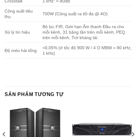
Crosstalk
1 kHz: <-80dB
Công suất tiêu
700W (Công suất ra tối đa @ 4O)
thụ
Bộ lọc FIR, Giới hạn Âm thanh Đầu ra cho
Xử lý tín hiệu
mỗi kênh, 31 băng tần trên mỗi kênh, PEQ
trên mỗi kênh, Trở kháng tải
<0,05% (ở tốc độ 900 W / 4 O MBW = 80 kHz,
Độ méo hài tổng
1 kHz)
SẢN PHẨM TƯƠNG TỰ