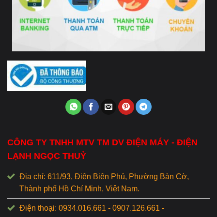
CÔNG TY TNHH MTV TM DV ĐIỆN MÁY - ĐIỆN
LẠNH NGỌC THUỶ
Địa chỉ: 611/93, Điện Biên Phủ, Phường Bàn Cờ,
Thành phố Hồ Chí Minh, Việt Nam.
Điện thoại: 0934.016.661 - 0907.126.661 -