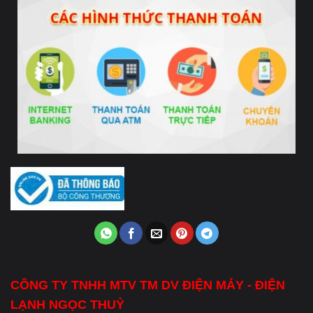
CÔNG TY TNHH MTV TM DV ĐIỆN MÁY - ĐIỆN
LẠNH NGỌC THUỶ