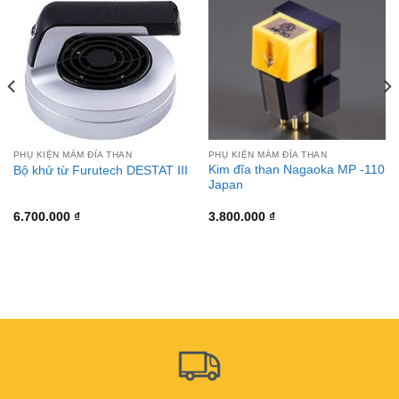
PHỤ KIỆN MÂM ĐĨA THAN
PHỤ KIỆN MÂM ĐĨA THAN
Kim đĩa than Nagaoka MP -110
Bộ khử từ Furutech DESTAT III
Japan
6.700.000
₫
3.800.000
₫