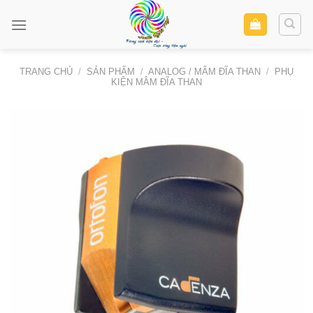
Skip
to
content
TRANG CHỦ
/
SẢN PHẨM
/
ANALOG / MÂM ĐĨA THAN
/
PHỤ
KIỆN MÂM ĐĨA THAN