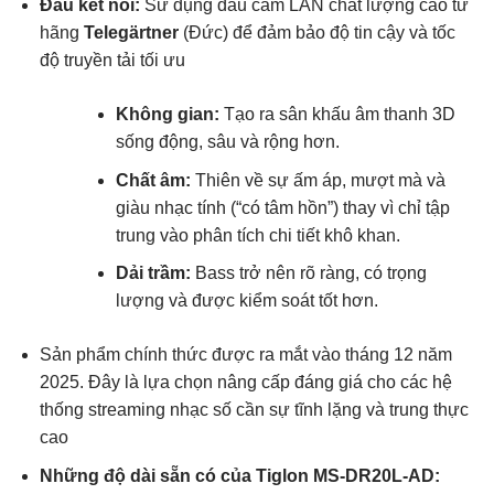
Đầu kết nối:
Sử dụng đầu cắm LAN chất lượng cao từ
hãng
Telegärtner
(Đức) để đảm bảo độ tin cậy và tốc
độ truyền tải tối ưu
Không gian:
Tạo ra sân khấu âm thanh 3D
sống động, sâu và rộng hơn.
Chất âm:
Thiên về sự ấm áp, mượt mà và
giàu nhạc tính (“có tâm hồn”) thay vì chỉ tập
trung vào phân tích chi tiết khô khan.
Dải trầm:
Bass trở nên rõ ràng, có trọng
lượng và được kiểm soát tốt hơn.
Sản phẩm chính thức được ra mắt vào tháng 12 năm
2025. Đây là lựa chọn nâng cấp đáng giá cho các hệ
thống streaming nhạc số cần sự tĩnh lặng và trung thực
cao
Những độ dài sẵn có của Tiglon MS-DR20L-AD: