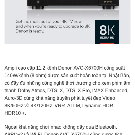
Ampli cao cấp 11.2 kênh Denon AVC-X6700H công suất
140W/kênh (8 ohm) được sản xuất hoàn toàn tại Nhật Bản,
có đầy đủ những công nghệ thời thượng cho xem phim âm
thanh Dolby Atmos, DTS: X, DTS: X Pro, IMAX Enhanced,
Auro-3D cùng khả năng truyền phát tuyệt đẹp Video
8K/60Hz và 4K/120Hz, VRR, ALLM, Dynamic HDR,
HDR10 +.
Ngoài khả năng chơi nhạc không dây qua Bluetooth,
AirPlay2 và Wi-Fi, Denon AVC-X6700H cũng được tích