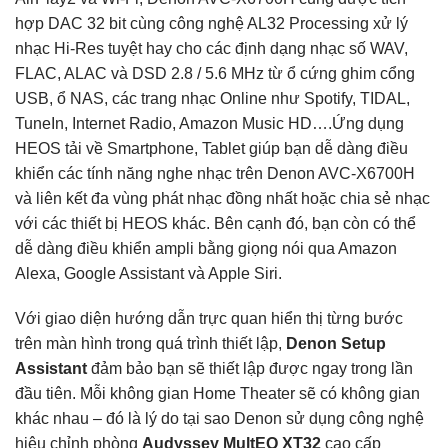
hợp DAC 32 bit cùng công nghệ AL32 Processing xử lý
nhạc Hi-Res tuyệt hay cho các định dạng nhạc số WAV,
FLAC, ALAC và DSD 2.8 / 5.6 MHz từ ổ cứng ghim cổng
USB, ổ NAS, các trang nhạc Online như Spotify, TIDAL,
TuneIn, Internet Radio, Amazon Music HD….Ứng dụng
HEOS tải về Smartphone, Tablet giúp bạn dễ dàng điều
khiển các tính năng nghe nhạc trên Denon AVC-X6700H
và liên kết đa vùng phát nhạc đồng nhất hoặc chia sẻ nhạc
với các thiết bị HEOS khác. Bên cạnh đó, bạn còn có thể
dễ dàng điều khiển ampli bằng giọng nói qua Amazon
Alexa, Google Assistant và Apple Siri.
Với giao diện hướng dẫn trực quan hiển thị từng bước
trên màn hình trong quá trình thiết lập,
Denon Setup
Assistant
đảm bảo bạn sẽ thiết lập được ngay trong lần
đầu tiên. Mỗi không gian Home Theater sẽ có không gian
khác nhau – đó là lý do tại sao Denon sử dụng công nghệ
hiệu chỉnh phòng
Audyssey MultEQ XT32
cao cấp