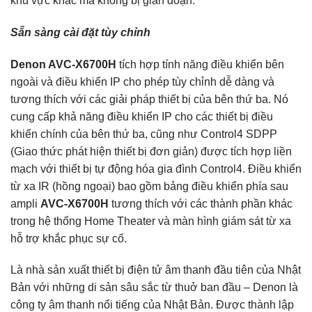
khu vực khác mà không bị gián đoạn.
Sẵn sàng cài đặt tùy chỉnh
Denon AVC-X6700H
tích hợp tính năng điều khiển bên
ngoài và điều khiển IP cho phép tùy chỉnh dễ dàng và
tương thích với các giải pháp thiết bị của bên thứ ba. Nó
cung cấp khả năng điều khiển IP cho các thiết bị điều
khiển chính của bên thứ ba, cũng như Control4 SDPP
(Giao thức phát hiện thiết bị đơn giản) được tích hợp liền
mạch với thiết bị tự động hóa gia đình Control4. Điều khiển
từ xa IR (hồng ngoại) bao gồm bảng điều khiển phía sau
ampli
AVC-X6700H
tương thích với các thành phần khác
trong hệ thống Home Theater và màn hình giám sát từ xa
hỗ trợ khắc phục sự cố.
Là nhà sản xuất thiết bị điện tử âm thanh đầu tiên của Nhật
Bản với những di sản sâu sắc từ thuở ban đầu – Denon là
công ty âm thanh nổi tiếng của Nhật Bản. Được thành lập