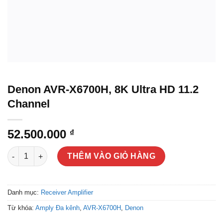
Denon AVR-X6700H, 8K Ultra HD 11.2
Channel
52.500.000
₫
Denon AVR-X6700H, 8K Ultra HD 11.2 Channel số lượng
THÊM VÀO GIỎ HÀNG
Danh mục:
Receiver Amplifier
Từ khóa:
Amply Đa kênh
,
AVR-X6700H
,
Denon