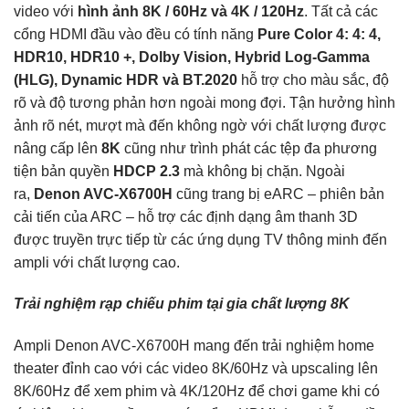
video với
hình ảnh 8K / 60Hz và 4K / 120Hz
. Tất cả các
cổng HDMI đầu vào đều có tính năng
Pure Color 4: 4: 4,
HDR10, HDR10 +, Dolby Vision, Hybrid Log-Gamma
(HLG), Dynamic HDR và BT.2020
hỗ trợ cho màu sắc, độ
rõ và độ tương phản hơn ngoài mong đợi. Tận hưởng hình
ảnh rõ nét, mượt mà đến không ngờ với chất lượng được
nâng cấp lên
8K
cũng như trình phát các tệp đa phương
tiện bản quyền
HDCP 2.3
mà không bị chặn. Ngoài
ra,
Denon AVC-X6700H
cũng trang bị eARC – phiên bản
cải tiến của ARC – hỗ trợ các định dạng âm thanh 3D
được truyền trực tiếp từ các ứng dụng TV thông minh đến
ampli với chất lượng cao.
Trải nghiệm rạp chiếu phim tại gia chất lượng 8K
Ampli Denon AVC-X6700H mang đến trải nghiệm home
theater đỉnh cao với các video 8K/60Hz và upscaling lên
8K/60Hz để xem phim và 4K/120Hz để chơi game khi có