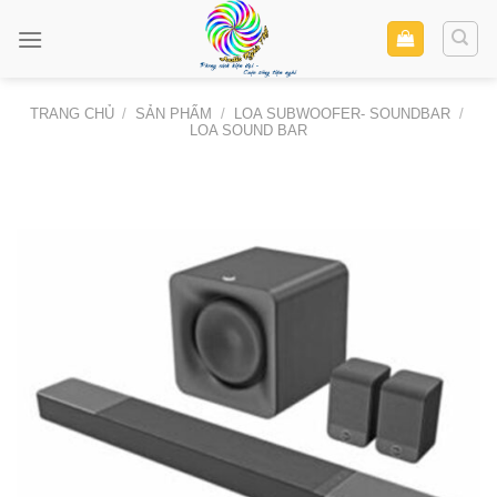
Skip
to
content
TRANG CHỦ
/
SẢN PHẨM
/
LOA SUBWOOFER- SOUNDBAR
/
LOA SOUND BAR