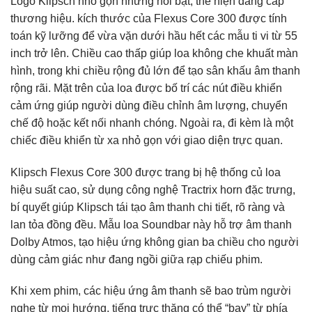
Logo Klipsch nhỏ gọn nhưng nổi bật, thể hiện đẳng cấp
thương hiệu. kích thước của Flexus Core 300 được tính
toán kỹ lưỡng để vừa vặn dưới hầu hết các mẫu ti vi từ 55
inch trở lên. Chiều cao thấp giúp loa không che khuất màn
hình, trong khi chiều rộng đủ lớn để tạo sân khấu âm thanh
rộng rãi. Mặt trên của loa được bố trí các nút điều khiển
cảm ứng giúp người dùng điều chỉnh âm lượng, chuyển
chế độ hoặc kết nối nhanh chóng. Ngoài ra, đi kèm là một
chiếc điều khiển từ xa nhỏ gọn với giao diện trực quan.
Klipsch Flexus Core 300 được trang bị hệ thống củ loa
hiệu suất cao, sử dụng công nghệ Tractrix horn đặc trưng,
bí quyết giúp Klipsch tái tạo âm thanh chi tiết, rõ ràng và
lan tỏa đồng đều. Mẫu loa Soundbar này hỗ trợ âm thanh
Dolby Atmos, tạo hiệu ứng không gian ba chiều cho người
dùng cảm giác như đang ngồi giữa rạp chiếu phim.
Khi xem phim, các hiệu ứng âm thanh sẽ bao trùm người
nghe từ mọi hướng, tiếng trực thăng có thể “bay” từ phía