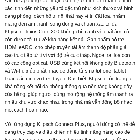
sau đó áp dụng các thuật toán hiệu chỉnh âm thanh chính
xác, tính đến những yếu tố đặc thù như kích thước và hình
dạng phòng, cách bố trí nội thất hay vị trí đặt loa, nhằm
mang đến âm thanh sống động và chuẩn xác tối đa.
Klipsch Flexus Core 300 không chỉ mạnh về chất âm mà
còn được tối ưu về khả năng kết nối. Sản phẩm hỗ trợ
HDMI eARC, cho phép truyền tải âm thanh độ phân giải
cao trực tiếp từ ti vi với độ trễ cực thấp. Ngoài ra, loa còn
có các cổng optical, USB cùng kết nối không dây Bluetooth
và Wi-Fi, giúp phát nhạc dễ dàng từ smartphone, tablet
hoặc các dịch vụ trực tuyến. Đặc biệt, Klipsch còn trang bị
khả năng kết nối đa phòng thông qua nền tảng không dây
của hãng, giúp người dùng mở rộng hệ thống âm thanh ra
nhiều khu vực khác nhau trong nhà mà vẫn đồng bộ nhạc
một cách hoàn hảo.
Với ứng dụng Klipsch Connect Plus, người dùng có thể dễ
dàng truy cập và điều khiển nhiều tính năng nâng cao để
tối ưu trải nghiệm âm thanh theo sở thích cá nhân. Ứng