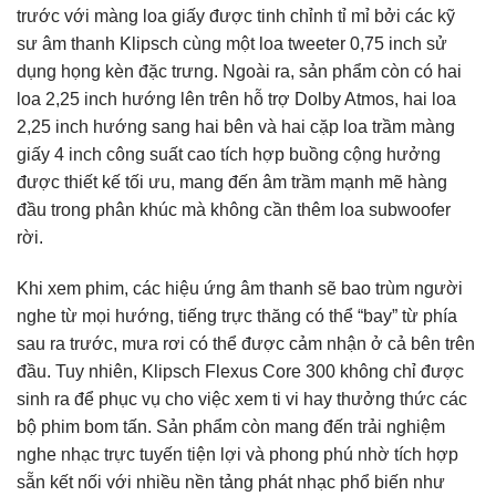
trước với màng loa giấy được tinh chỉnh tỉ mỉ bởi các kỹ
sư âm thanh Klipsch cùng một loa tweeter 0,75 inch sử
dụng họng kèn đặc trưng. Ngoài ra, sản phẩm còn có hai
loa 2,25 inch hướng lên trên hỗ trợ Dolby Atmos, hai loa
2,25 inch hướng sang hai bên và hai cặp loa trầm màng
giấy 4 inch công suất cao tích hợp buồng cộng hưởng
được thiết kế tối ưu, mang đến âm trầm mạnh mẽ hàng
đầu trong phân khúc mà không cần thêm loa subwoofer
rời.
Khi xem phim, các hiệu ứng âm thanh sẽ bao trùm người
nghe từ mọi hướng, tiếng trực thăng có thể “bay” từ phía
sau ra trước, mưa rơi có thể được cảm nhận ở cả bên trên
đầu. Tuy nhiên, Klipsch Flexus Core 300 không chỉ được
sinh ra để phục vụ cho việc xem ti vi hay thưởng thức các
bộ phim bom tấn. Sản phẩm còn mang đến trải nghiệm
nghe nhạc trực tuyến tiện lợi và phong phú nhờ tích hợp
sẵn kết nối với nhiều nền tảng phát nhạc phổ biến như