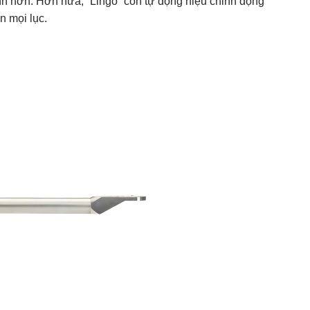
ịnh hơn. Hơn nữa, “Lingo” còn tự động hiệu chỉnh động
n mọi lục.