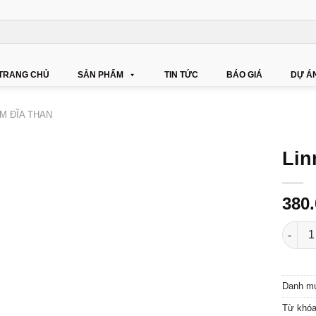
TRANG CHỦ
SẢN PHẨM
TIN TỨC
BÁO GIÁ
DỰ Á
M ĐĨA THAN
Lin
380
Linn S
Danh m
Từ khó