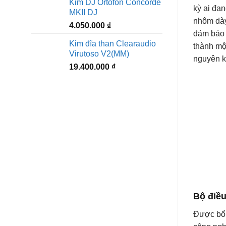
Kim DJ Ortofon Concorde
kỳ ai đa
MKII DJ
nhôm dày
4.050.000
₫
đảm bảo 
Kim đĩa than Clearaudio
thành mộ
Virutoso V2(MM)
nguyên k
19.400.000
₫
Bộ điều
Được bổ 