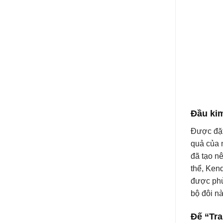
Đầu ki
Được đặt 
quả của 
đã tạo nê
thể, Ken
được phủ
bộ đôi n
Đế “Tr