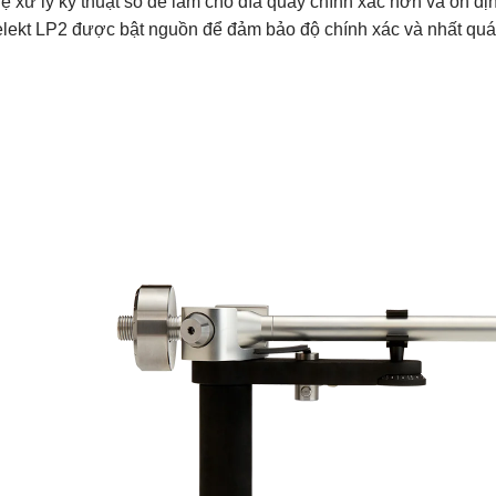
ệ xử lý kỹ thuật số để làm cho đĩa quay chính xác hơn và ổn đ
elekt LP2 được bật nguồn để đảm bảo độ chính xác và nhất quá