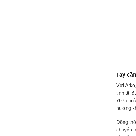
Tay cầ
Với Arko
tinh tế,
7075, mộ
hưởng k
Đồng thời
chuyển m