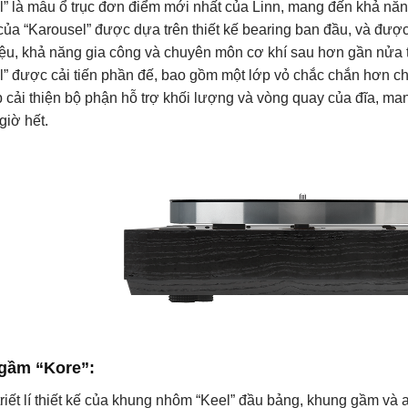
l” là mẫu ổ trục đơn điểm mới nhất của Linn, mang đến khả nă
của “Karousel” được dựa trên thiết kế bearing ban đầu, và được
liệu, khả năng gia công và chuyên môn cơ khí sau hơn gần nửa t
l” được cải tiến phần đế, bao gồm một lớp vỏ chắc chắn hơn c
 cải thiện bộ phận hỗ trợ khối lượng và vòng quay của đĩa, mang
giờ hết.
gầm “Kore”:
triết lí thiết kế của khung nhôm “Keel” đầu bảng, khung gầm và