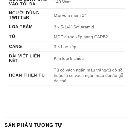
140 Watt
VÀO TỐI ĐA
NGƯỜI DÙNG
Mái vòm mềm 1”
TWITTER
LOA TRẦM
3 x 5-1/4” Sợi Aramid
TỦ
MDF được xếp hạng CARB2
CẢNG
3 × Loe kép
BÀI VIẾT LIÊN
Kim loại 5 chiều
KẾT
Tủ có vách ngăn màu trắng/tủ gỗ sồi
HOÀN THIỆN TỦ
hoặc tủ có vách ngăn màu đen/tủ gỗ
óc chó
SẢN PHẨM TƯƠNG TỰ