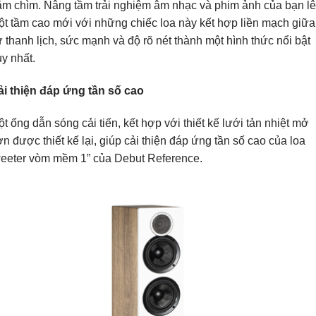
ắm chìm. Nâng tầm trải nghiệm âm nhạc và phim ảnh của bạn l
t tầm cao mới với những chiếc loa này kết hợp liền mạch giữa
 thanh lịch, sức mạnh và độ rõ nét thành một hình thức nổi bật
y nhất.
ải thiện đáp ứng tần số cao
t ống dẫn sóng cải tiến, kết hợp với thiết kế lưới tản nhiệt mở
n được thiết kế lại, giúp cải thiện đáp ứng tần số cao của loa
weeter vòm mềm 1” của Debut Reference.