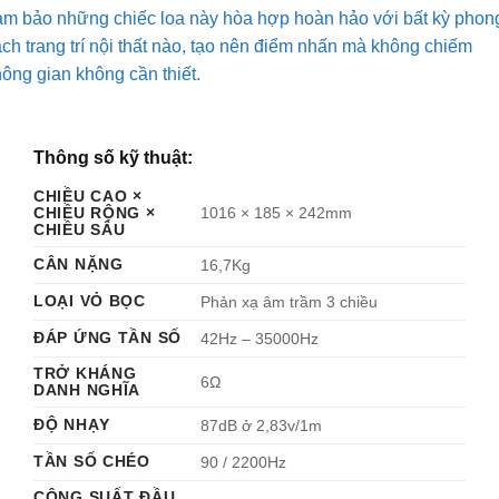
ảm bảo những chiếc loa này hòa hợp hoàn hảo với bất kỳ phon
ch trang trí nội thất nào, tạo nên điểm nhấn mà không chiếm
ông gian không cần thiết.
Thông số kỹ thuật:
CHIỀU CAO ×
CHIỀU RỘNG ×
1016 × 185 × 242mm
CHIỀU SÂU
CÂN NẶNG
16,7Kg
LOẠI VỎ BỌC
Phản xạ âm trầm 3 chiều
ĐÁP ỨNG TẦN SỐ
42Hz – 35000Hz
TRỞ KHÁNG
6Ω
DANH NGHĨA
ĐỘ NHẠY
87dB ở 2,83v/1m
TẦN SỐ CHÉO
90 / 2200Hz
CÔNG SUẤT ĐẦU