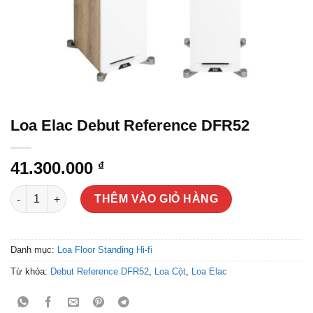
Loa Elac Debut Reference DFR52
41.300.000
₫
Loa Elac Debut Reference DFR52 số lượng
THÊM VÀO GIỎ HÀNG
Danh mục:
Loa Floor Standing Hi-fi
Từ khóa:
Debut Reference DFR52
,
Loa Cột
,
Loa Elac