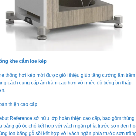
ổng khe cắm loe kép
he thông hơi kép mới được giới thiệu giúp tăng cường âm trầm
ằng cách cung cấp âm trầm cao hơn với mức độ tiếng ồn thấp
ơn.
oàn thiện cao cấp
ebut Reference sở hữu lớp hoàn thiện cao cấp, bao gồm thùng
a bằng gỗ óc chó kết hợp với vách ngăn phía trước sơn đen h
ùng loa bằng gỗ sồi kết hợp với vách ngăn phía trước sơn trắng