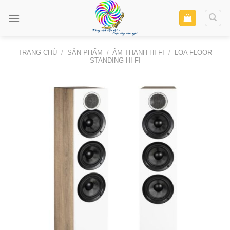
Skip
to
content
TRANG CHỦ
/
SẢN PHẨM
/
ÂM THANH HI-FI
/
LOA FLOOR
STANDING HI-FI