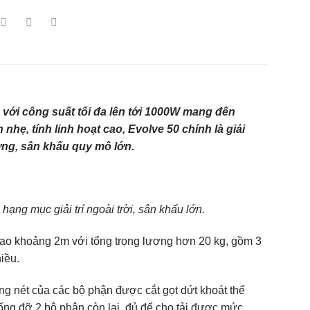
 với công suất tối đa lên tới 1000W mang đến
hẹ, tính linh hoạt cao, Evolve 50 chính là giải
ng, sân khấu quy mô lớn.
ạng mục giải trí ngoài trời, sân khấu lớn.
 cao khoảng 2m với tổng trọng lượng hơn 20 kg, gồm 3
iều.
ng nét của các bộ phận được cắt gọt dứt khoát thể
ống đỡ 2 bộ phận còn lại, đủ để cho tải được mức