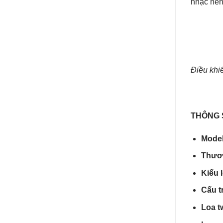
nhạc nền
Điều khi
THÔNG 
Mode
Thươ
Kiểu 
Cấu t
Loa t