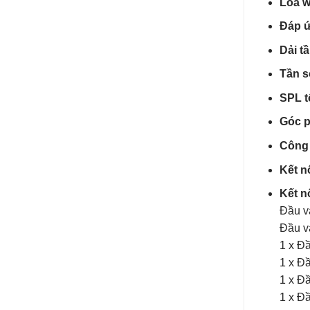
Loa w
Đáp ứ
Dải t
Tần s
SPL t
Góc p
Công 
Kết n
Kết n
Đầu v
Đầu v
1 x Đ
1 x Đ
1 x Đ
1 x Đ