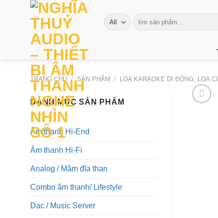
Skip
to
Tìm
kiếm:
content
TRANG CHỦ
/
SẢN PHẨM
/
LOA KARAOKE DI ĐỘNG, LOA 
DANH MỤC SẢN PHẨM
Âm thanh Hi-End
Âm thanh Hi-Fi
Analog / Mâm đĩa than
Combo âm thanh/ Lifestyle
Dac / Music Server