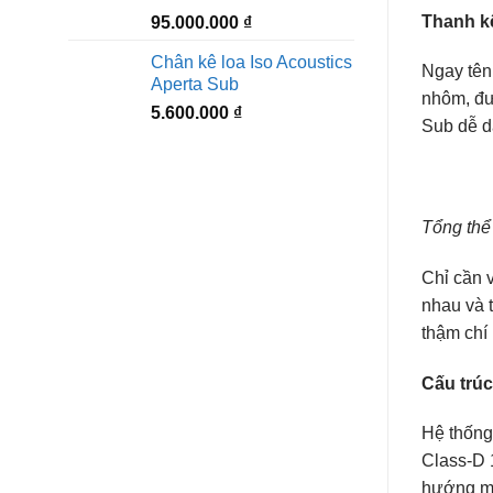
Thanh k
95.000.000
₫
Chân kê loa Iso Acoustics
Ngay tên
Aperta Sub
nhôm, đư
5.600.000
₫
Sub dễ d
Tổng thể 
Chỉ cần 
nhau và 
thậm chí 
Cấu trúc
Hệ thống
Class-D 
hướng me