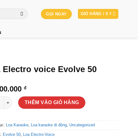
GIỎ HÀNG /
0
₫
GỌI NGAY
N
 Electro voice Evolve 50
500.000
₫
ectro voice Evolve 50 số lượng
THÊM VÀO GIỎ HÀNG
ục:
Loa Karaoke
,
Loa karaoke di động
,
Uncategorized
a:
Evolve 50
,
Loa Electro-Voice