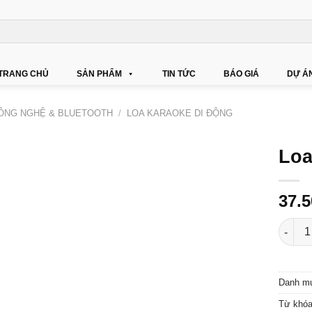
TRANG CHỦ
SẢN PHẨM
TIN TỨC
BÁO GIÁ
DỰ Á
CÔNG NGHỆ & BLUETOOTH
/
LOA KARAOKE DI ĐỘNG
Loa
37.
Loa El
Danh m
Từ khó