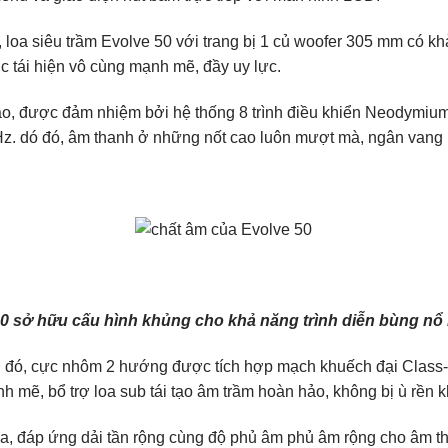
 loa siêu trầm Evolve 50 với trang bị 1 củ woofer 305 mm có kh
c tái hiện vô cùng mạnh mẽ, đầy uy lực.
ao, được đảm nhiệm bởi hệ thống 8 trình điều khiển Neodymium
z. dó đó, âm thanh ở những nốt cao luôn mượt mà, ngân vang 
50 sở hữu cấu hình khủng cho khả năng trình diễn bùng nổ
 đó, cực nhôm 2 hướng được tích hợp mạch khuếch đại Class-
 mẽ, bổ trợ loa sub tái tạo âm trầm hoàn hảo, không bị ù rền k
, đáp ứng dải tần rộng cùng độ phủ âm phủ âm rộng cho âm th