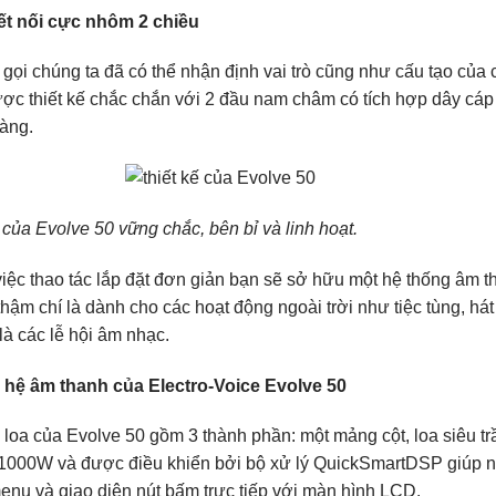
ết nối cực nhôm 2 chiều
 gọi chúng ta đã có thể nhận định vai trò cũng như cấu tạo của
ợc thiết kế chắc chắn với 2 đầu nam châm có tích hợp dây cáp 
àng.
của Evolve 50 vững chắc, bên bỉ và linh hoạt.
việc thao tác lắp đặt đơn giản bạn sẽ sở hữu một hệ thống âm t
thậm chí là dành cho các hoạt động ngoài trời như tiệc tùng, h
là các lễ hội âm nhạc.
 hệ âm thanh của Electro-Voice Evolve 50
 loa của Evolve 50 gồm 3 thành phần: một mảng cột, loa siêu 
1000W và được điều khiển bởi bộ xử lý QuickSmartDSP giúp 
nu và giao diện nút bấm trực tiếp với màn hình LCD.