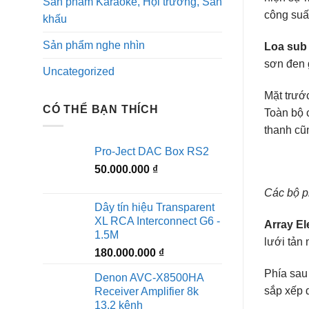
Sản phẩm Karaoke, Hội trường, Sân
công suất
khấu
Sản phẩm nghe nhìn
Loa sub
sơn đen g
Uncategorized
Mặt trước
CÓ THỂ BẠN THÍCH
Toàn bộ c
thanh cũ
Pro-Ject DAC Box RS2
50.000.000
₫
Các bộ p
Dây tín hiệu Transparent
XL RCA Interconnect G6 -
Array El
1.5M
lưới tản 
180.000.000
₫
Phía sau 
Denon AVC-X8500HA
sắp xếp 
Receiver Amplifier 8k
13.2 kênh