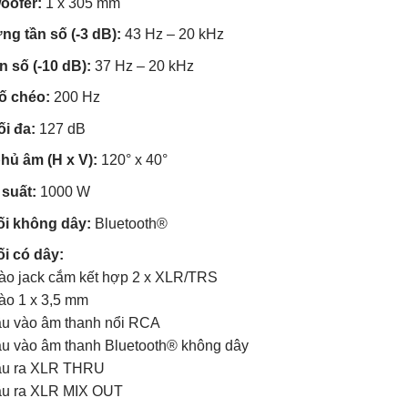
oofer:
1 x 305 mm
ng tần số (-3 dB):
43 Hz – 20 kHz
ần số (-10 dB):
37 Hz – 20 kHz
ố chéo:
200 Hz
ối đa:
127 dB
hủ âm (H x V):
120° x 40°
suất:
1000 W
ối không dây:
Bluetooth®
ối có dây:
ào jack cắm kết hợp 2 x XLR/TRS
ào 1 x 3,5 mm
ầu vào âm thanh nổi RCA
ầu vào âm thanh Bluetooth® không dây
ầu ra XLR THRU
ầu ra XLR MIX OUT