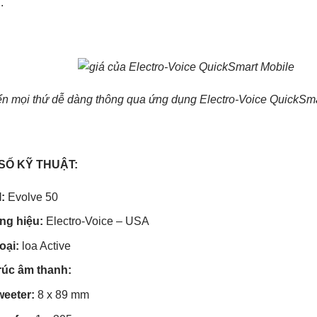
.
ển mọi thứ dễ dàng thông qua ứng dụng Electro-Voice QuickSma
SỐ KỸ THUẬT:
l:
Evolve 50
ng hiệu:
Electro-Voice – USA
loại:
loa Active
rúc âm thanh:
weeter:
8 x 89 mm