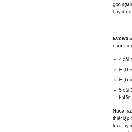
góc ngan
hay đứng
Evolve 
núm, cũn
4 cài 
EQ hệ 
EQ đồ 
5 cài 
khiển 
Ngoài ra
thiết lập
trực tuyế