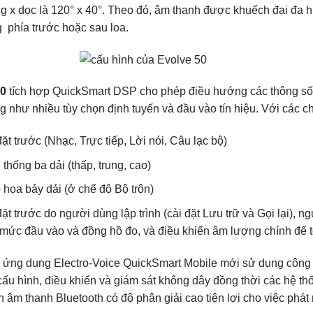
g x dọc là 120° x 40°. Theo đó, âm thanh được khuếch đại đa
 phía trước hoặc sau loa.
50
tích hợp QuickSmart DSP cho phép điều hướng các thông số 
g như nhiều tùy chọn định tuyến và đầu vào tín hiệu. Với các c
đặt trước (Nhạc, Trực tiếp, Lời nói, Câu lạc bộ)
thống ba dải (thấp, trung, cao)
họa bảy dải (ở chế độ Bộ trộn)
đặt trước do người dùng lập trình (cài đặt Lưu trữ và Gọi lại), n
mức đầu vào và đồng hồ đo, và điều khiển âm lượng chính để tố
, ứng dụng Electro-Voice QuickSmart Mobile mới sử dụng côn
 cấu hình, điều khiển và giám sát không dây đồng thời các hệ t
n âm thanh Bluetooth có độ phân giải cao tiện lợi cho việc phát