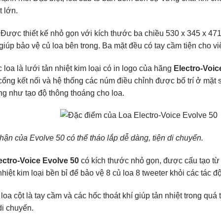
 lớn.
Được thiết kế nhỏ gọn với kích thước ba chiều 530 x 345 x 47
iúp bảo vệ củ loa bên trong. Ba mặt đều có tay cầm tiện cho vi
 loa là lưới tản nhiệt kim loại có in logo của hãng
Electro-Voic
ổng kết nối và hệ thống các núm điều chỉnh được bố trí ở mặt s
ng như tạo độ thông thoáng cho loa.
hận của Evolve 50 có thể tháo lắp dễ dàng, tiện di chuyển.
ectro-Voice Evolve 50
có kích thước nhỏ gọn, được cấu tạo từ 
nhiệt kim loại bền bỉ để bảo vệ 8 củ loa 8 tweeter khỏi các tác 
loa cột là tay cầm và các hốc thoát khí giúp tản nhiệt trong quá
di chuyển.