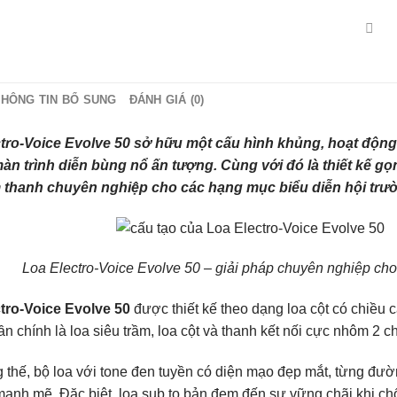
THÔNG TIN BỔ SUNG
ĐÁNH GIÁ (0)
tro-Voice Evolve 50 sở hữu một cấu hình khủng, hoạt động
n trình diễn bùng nổ ấn tượng. Cùng với đó là thiết kế gọn n
 thanh chuyên nghiệp cho các hạng mục biểu diễn hội trườ
Loa Electro-Voice Evolve 50 – giải pháp chuyên nghiệp cho h
tro-Voice Evolve 50
được thiết kế theo dạng loa cột có chiều
n chính là loa siêu trầm, loa cột và thanh kết nối cực nhôm 2 ch
g thế, bộ loa với tone đen tuyền có diện mạo đẹp mắt, từng đườ
mạnh mẽ. Đặc biệt, loa sub to bản đem đến sự vững chãi khi ch