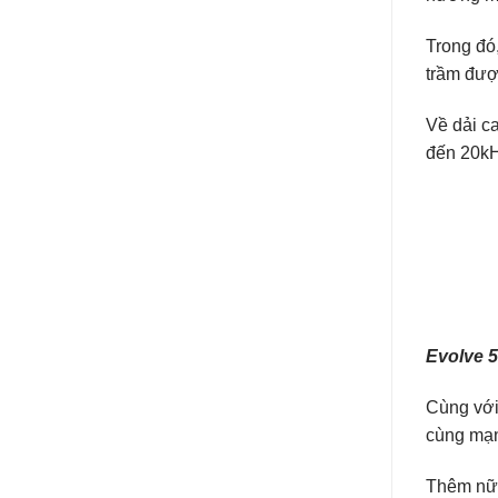
Trong đó,
trầm đượ
Về dải c
đến 20kH
Evolve 
Cùng với
cùng mạnh
Thêm nữa