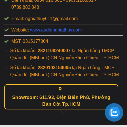
Điện thoại: 0934.016.661 - 0907.126.661 -
0789.882.848
Email: nghiathuy611@gmail.com
Website:
www.audionghiathuy.com
MST: 0315177804
Số tài khoản:
2821100240007
tại Ngân hàng TMCP
Quân đội (MBbank) CN Nguyễn Đình Chiểu, TP. HCM
Số tài khoản:
2820103150005
tại Ngân hàng TMCP
Quân đội (MBbank) CN Nguyễn Đình Chiểu, TP. HCM
Showroom: 611/93, Điện Biên Phủ, Phường
Bàn Cờ, Tp.HCM