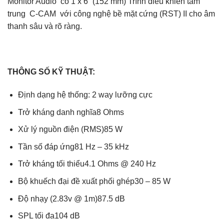
Monitor Audio có 1 x 6” (152 mm) Trình điều khiển tầm
trung C-CAM với công nghệ bề mặt cứng (RST) II cho âm
thanh sâu và rõ ràng.
THÔNG SỐ KỸ THUẬT:
Định dạng hệ thống: 2 way lưỡng cực
Trở kháng danh nghĩa8 Ohms
Xử lý nguồn điện (RMS)85 W
Tần số đáp ứng81 Hz – 35 kHz
Trở kháng tối thiểu4.1 Ohms @ 240 Hz
Bộ khuếch đại đề xuất phối ghép30 – 85 W
Độ nhạy (2.83v @ 1m)87.5 dB
SPL tối đa104 dB