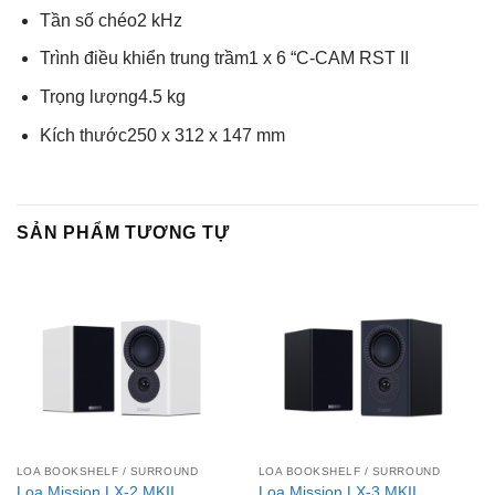
Tần số chéo2 kHz
Trình điều khiển trung trầm1 x 6 “C-CAM RST II
Trọng lượng4.5 kg
Kích thước250 x 312 x 147 mm
SẢN PHẨM TƯƠNG TỰ
LOA BOOKSHELF / SURROUND
LOA BOOKSHELF / SURROUND
Loa Mission LX-2 MKII
Loa Mission LX-3 MKII