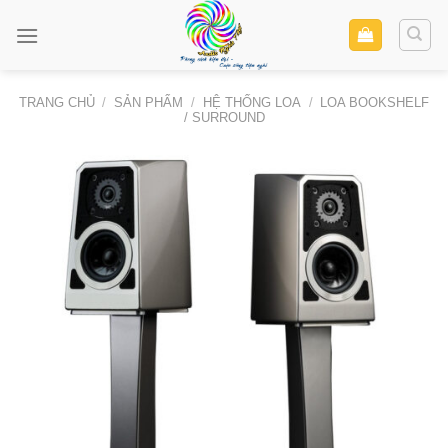
Skip
to
content
TRANG CHỦ
/
SẢN PHẨM
/
HỆ THỐNG LOA
/
LOA BOOKSHELF
/ SURROUND