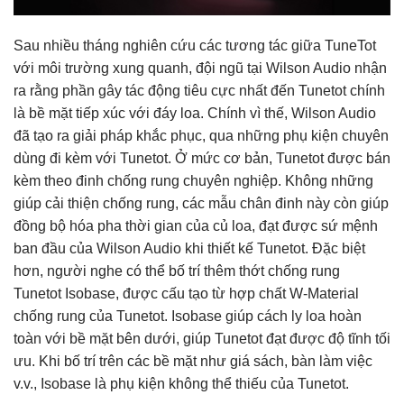
Sau nhiều tháng nghiên cứu các tương tác giữa TuneTot
với môi trường xung quanh, đội ngũ tại Wilson Audio nhận
ra rằng phần gây tác động tiêu cực nhất đến Tunetot chính
là bề mặt tiếp xúc với đáy loa. Chính vì thế, Wilson Audio
đã tạo ra giải pháp khắc phục, qua những phụ kiện chuyên
dùng đi kèm với Tunetot. Ở mức cơ bản, Tunetot được bán
kèm theo đinh chống rung chuyên nghiệp. Không những
giúp cải thiện chống rung, các mẫu chân đinh này còn giúp
đồng bộ hóa pha thời gian của củ loa, đạt được sứ mệnh
ban đầu của Wilson Audio khi thiết kế Tunetot. Đặc biệt
hơn, người nghe có thể bố trí thêm thớt chống rung
Tunetot Isobase, được cấu tạo từ hợp chất W-Material
chống rung của Tunetot. Isobase giúp cách ly loa hoàn
toàn với bề mặt bên dưới, giúp Tunetot đạt được độ tĩnh tối
ưu. Khi bố trí trên các bề mặt như giá sách, bàn làm việc
v.v., Isobase là phụ kiện không thể thiếu của Tunetot.