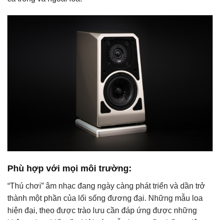
Phù hợp với mọi môi trường:
“Thú chơi” âm nhạc đang ngày càng phát triển và dần trở
thành một phần của lối sống đương đại. Những mẫu loa
hiện đại, theo được trào lưu cần đáp ứng được những