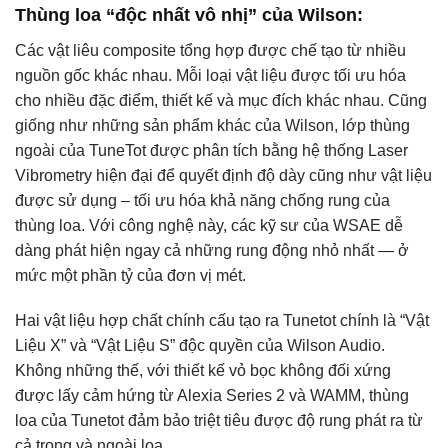
Thùng loa “độc nhất vô nhị” của Wilson:
Các vật liêu composite tổng hợp được chế tạo từ nhiều
nguồn gốc khác nhau. Mỗi loại vật liệu được tối ưu hóa
cho nhiều đặc điểm, thiết kế và mục đích khác nhau. Cũng
giống như những sản phẩm khác của Wilson, lớp thùng
ngoài của TuneTot được phân tích bằng hệ thống Laser
Vibrometry hiện đại để quyết định độ dày cũng như vật liệu
được sử dụng – tối ưu hóa khả năng chống rung của
thùng loa. Với công nghệ này, các kỹ sư của WSAE dễ
dàng phát hiện ngay cả những rung động nhỏ nhất — ở
mức một phần tỷ của đơn vị mét.
Hai vật liệu hợp chất chính cấu tạo ra Tunetot chính là “Vật
Liệu X” và “Vật Liệu S” độc quyền của Wilson Audio.
Không những thế, với thiết kế vỏ bọc không đối xứng
được lấy cảm hứng từ Alexia Series 2 và WAMM, thùng
loa của Tunetot đảm bảo triệt tiêu được độ rung phát ra từ
cả trong và ngoài loa.