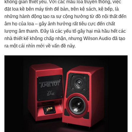
không gian thiết yếu. Với các mẫu loa truyền thống, việc
đặt loa kề bên máy tính để bàn, trên kệ sách, kệ bếp, là
những hành động tạo ra sự cộng hưởng từ đồ nội thất đến
âm họ của loa – gây ảnh hưởng rất tiêu cực đến chất
lượng âm thanh. Đây là các yếu tố gây hại mà hầu hết các
nhà thiết kế không chấp nhận, nhưng Wilson Audio đã tạo
ra một cái nhìn mới về vấn đề này.