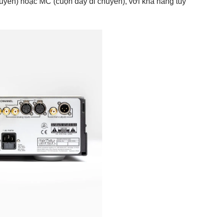
uyển) hoặc MC (cuộn dây di chuyển), với khả năng tùy