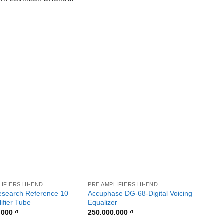
+
+
IFIERS HI-END
PRE AMPLIFIERS HI-END
PRE AM
esearch Reference 10
Accuphase DG-68-Digital Voicing
McInt
ifier Tube
Equalizer
Preamp
.000
₫
250.000.000
₫
486.0