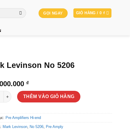
GIỎ HÀNG /
0
₫
GỌI NGAY
N
k Levinson No 5206
.000.000
₫
evinson No 5206 số lượng
THÊM VÀO GIỎ HÀNG
ục:
Pre Amplifiers Hi-end
a:
Mark Levinson
,
No 5206
,
Pre Amply