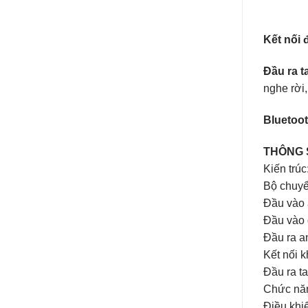
Kết nối 
Đầu ra t
nghe rời,
Bluetoo
THÔNG 
Kiến trú
Bộ chuyể
Đầu vào 
Đầu vào 
Đầu ra a
Kết nối 
Đầu ra t
Chức năng
Điều khi