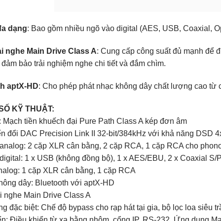
đa dạng
: Bao gồm nhiều ngõ vào digital (AES, USB, Coaxial, O
ai nghe Main Drive Class A
: Cung cấp công suất đủ mạnh để đi
 đảm bảo trải nghiệm nghe chi tiết và đắm chìm.
th aptX-HD
: Cho phép phát nhạc không dây chất lượng cao từ cá
SỐ KỸ THUẬT:
c: Mạch tiền khuếch đại Pure Path Class A kép đơn âm
n đổi DAC Precision Link II 32-bit/384kHz với khả năng DSD 4
analog: 2 cặp XLR cân bằng, 2 cặp RCA, 1 cặp RCA cho pho
digital: 1 x USB (không đồng bộ), 1 x AES/EBU, 2 x Coaxial S/P
nalog: 1 cặp XLR cân bằng, 1 cặp RCA
không dây: Bluetooth với aptX-HD
ai nghe Main Drive Class A
 đặc biệt: Chế độ bypass cho rạp hát tại gia, bộ lọc loa siêu t
ển: Điều khiển từ xa bằng nhôm, cổng IP, RS-232, Ứng dụng Ma