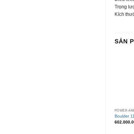
Trọng lư
Kích thư
SẢN 
+
POWER AMP
Boulder 11
602.000.