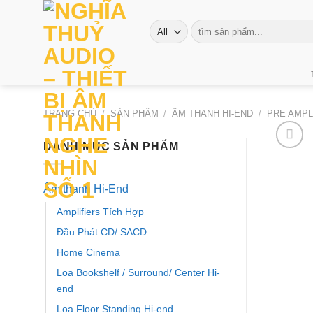
Skip
to
Tìm
kiếm:
content
TRANG CHỦ
/
SẢN PHẨM
/
ÂM THANH HI-END
/
PRE AMPL
DANH MỤC SẢN PHẨM
Âm thanh Hi-End
Amplifiers Tích Hợp
Đầu Phát CD/ SACD
Home Cinema
Loa Bookshelf / Surround/ Center Hi-
end
Loa Floor Standing Hi-end