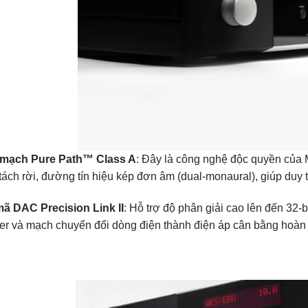
ế mạch Pure Path™ Class A
: Đây là công nghệ độc quyền của 
tách rời, đường tín hiệu kép đơn âm (dual-monaural), giúp duy tr
mã DAC Precision Link II
: Hỗ trợ độ phân giải cao lên đến 3
tter và mạch chuyển đổi dòng điện thành điện áp cân bằng hoàn 