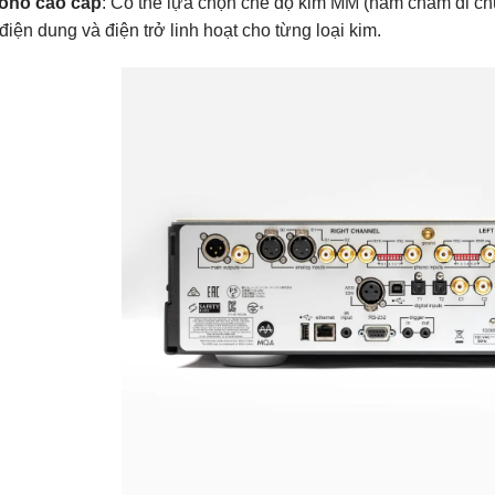
ono cao cấp
: Có thể lựa chọn chế độ kim MM (nam châm di ch
 điện dung và điện trở linh hoạt cho từng loại kim.