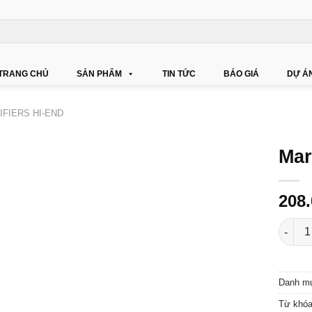
TRANG CHỦ
SẢN PHẨM
TIN TỨC
BÁO GIÁ
DỰ Á
IFIERS HI-END
Mar
208
Mark L
Danh m
Từ khó