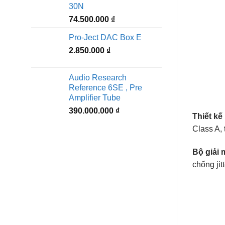
30N
74.500.000
₫
Pro-Ject DAC Box E
2.850.000
₫
Audio Research
Reference 6SE , Pre
Amplifier Tube
390.000.000
₫
Thiết k
Class A, 
Bộ giải 
chống ji