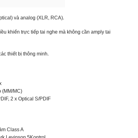
ptical) và analog (XLR, RCA).
ều khiển trực tiếp tai nghe mà không cần amply tai
c thiết bị thông minh.
x
no (MM/MC)
DIF, 2 x Optical S/PDIF
rầm Class A
rk Levinson 5Kontrol