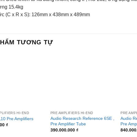
ợng 15.4kg
ớc (C x R x S): 126mm x 438mm x 489mm
PHẨM TƯƠNG TỰ
+
+
LIFIERS HI-END
PRE AMPLIFIERS HI-END
PRE AMPL
Audio Research Reference 6SE ,
Audio R
10 Pre Amplifiers
Pre Amplifier Tube
Pre Ampl
000
₫
390.000.000
₫
840.000