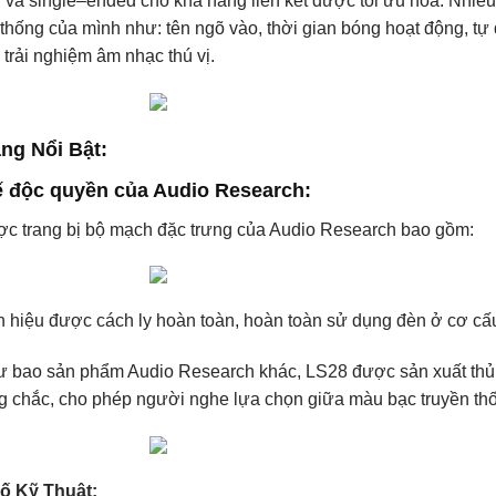
 và single–ended cho khả năng liên kết được tối ưu hóa. Nhiều 
 thống của mình như: tên ngõ vào, thời gian bóng hoạt động, t
 trải nghiệm âm nhạc thú vị.
ng Nổi Bật:
ế độc quyền của Audio Research:
c trang bị bộ mạch đặc trưng của Audio Research bao gồm:
n hiệu được cách ly hoàn toàn, hoàn toàn sử dụng đèn ở cơ cấu
 bao sản phẩm Audio Research khác, LS28 được sản xuất thủ c
g chắc, cho phép người nghe lựa chọn giữa màu bạc truyền thố
ố Kỹ Thuật: