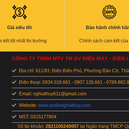
Giá siêu tốt
Bảo hành chính hã
 kết tốt nhất thị trường
Chính sách cam kết của
CÔNG TY TNHH MTV TM DV ĐIỆN MÁY - ĐIỆN
Địa chỉ: 611/93, Điện Biên Phủ, Phường Bàn Cờ, T
Điện thoại: 0934.016.661 - 0907.126.661 - 0789.882.
Email: nghiathuy611@gmail.com
Website:
www.audionghiathuy.com
MST: 0315177804
Số tài khoản:
2821100240007
tại Ngân hàng TMCP Q