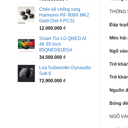
Chén kê chống rung
THÔNG 
Harmonix RF-909X MK2
Gold (Set 4 PCS)
Đáp tuyế
12.000.000
₫
Méo hài 
Smart Tivi LG QNED AI
4K 85 Inch
85QNED81BSA
Ngõ vào
34.500.000
₫
Trở khá
Loa Subwoofer Dynaudio
Sub 6
Trở khán
72.900.000
₫
Nguồn đ
Bóng đ
NGÕ VÀ