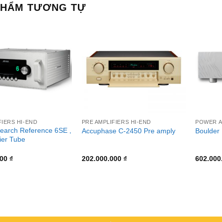
PHẨM TƯƠNG TỰ
+
+
FIERS HI-END
PRE AMPLIFIERS HI-END
POWER A
earch Reference 6SE ,
Accuphase C-2450 Pre amply
Boulder 
ier Tube
000
₫
202.000.000
₫
602.000