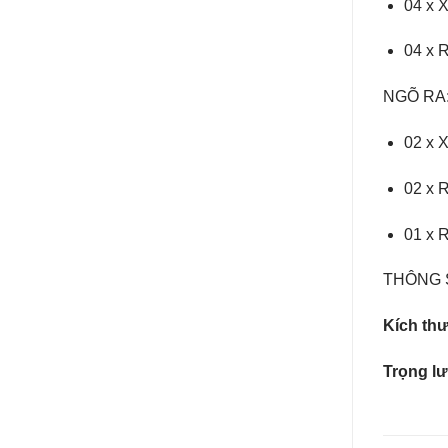
04 x 
04 x 
NGÕ RA
02 x 
02 x 
01 x 
THÔNG 
Kích thư
Trọng l