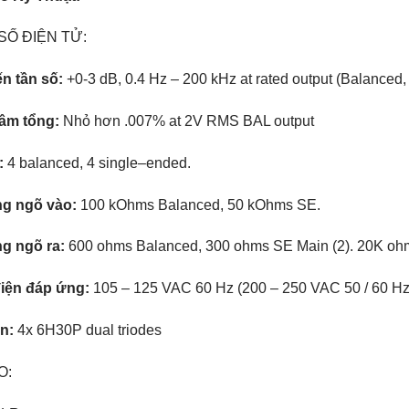
SỐ ĐIỆN TỬ:
n tần số:
+0-3 dB, 0.4 Hz – 200 kHz at rated output (Balanced
âm tổng:
Nhỏ hơn .007% at 2V RMS BAL output
:
4 balanced, 4 single–ended.
ng ngõ vào:
100 kOhms Balanced, 50 kOhms SE.
g ngõ ra:
600 ohms Balanced, 300 ohms SE Main (2). 20K oh
iện đáp ứng:
105 – 125 VAC 60 Hz (200 – 250 VAC 50 / 60 Hz
èn:
4x 6H30P dual triodes
O: