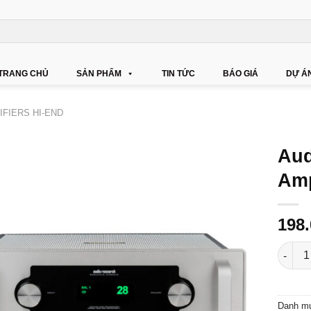
TRANG CHỦ
SẢN PHẨM
TIN TỨC
BÁO GIÁ
DỰ Á
IFIERS HI-END
Aud
Amp
198
Audio 
Danh m