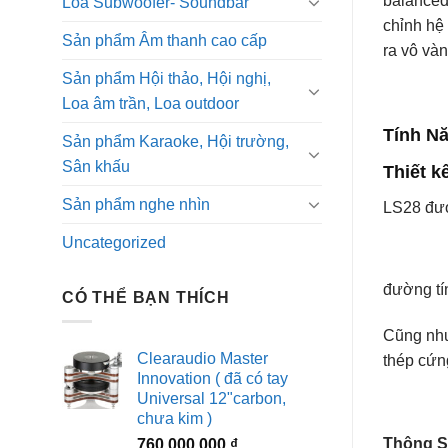
balanced
Loa Subwoofer- Soundbar
chỉnh hệ
Sản phẩm Âm thanh cao cấp
ra vô vàn
Sản phẩm Hội thảo, Hội nghị,
Loa âm trần, Loa outdoor
Tính Nă
Sản phẩm Karaoke, Hội trường,
Sân khấu
Thiết k
Sản phẩm nghe nhìn
LS28 đượ
Uncategorized
đường tí
CÓ THỂ BẠN THÍCH
Cũng như
Clearaudio Master
thép cứn
Innovation ( đã có tay
Universal 12"carbon,
chưa kim )
Thông S
760.000.000
₫