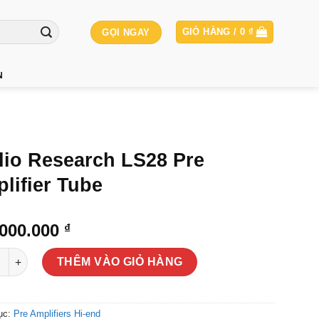
GIỎ HÀNG /
0
₫
GỌI NGAY
N
io Research LS28 Pre
lifier Tube
.000.000
₫
Research LS28 Pre Amplifier Tube số lượng
THÊM VÀO GIỎ HÀNG
ục:
Pre Amplifiers Hi-end