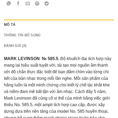
MÔ TẢ
THÔNG TIN BỔ SUNG
ĐÁNH GIÁ (0)
MARK LEVINSON № 585.5.
Bộ khuếch đại tích hợp này
mang lại hiệu suất tuyệt vời, tái tạo mọi nguồn âm thanh
với độ chân thực đặc biệt để bạn đắm chìm vào từng chi
tiết của bản nhạc trong mỗi lần nghe. Mỗi sản phẩm của
hãng luôn là một minh chứng cho triết lý chế tác khắt khe
và niềm đam mê bất tận với âm nhạc. Cách đây 5 năm,
Mark Levinson đã củng cố vị thế của mình bằng việc giới
thiệu No. 585.5, một ampli tích hợp cao cấp, được xây
dựng dựa trên nền tảng của model No. 585 huyền thoại,
nhưng bổ sung thêm mạch phono stage hoàn hảo cho