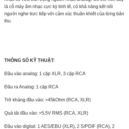
là cỗ máy âm nhạc cực kỳ tinh tế, có khả năng kết nối
người nghe trực tiếp với cảm xúc thuần khiết của từng bản
thu
THÔNG SỐ KỸ THUẬT:
Đầu vào analog: 1 cặp XLR, 3 cặp RCA
Đầu ra Analog: 1 cặp RCA
Trở kháng đầu vào: >45kOhm (RCA, XLR)
Quá tải đầu vào: >5,5V RMS (RCA, XLR)
Đầu vào digital: 1 AES/EBU (XLR), 2 S/PDIF (RCA), 2