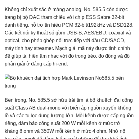
Không chỉ xuất sắc ở mảng analog, No. 585.5 còn được
trang bị bộ DAC tham chiếu với chip ESS Sabre 32-bit
danh tiếng, hỗ trợ tín hiệu PCM 32-bit/192kHz và DSD128.
Các kết nối kỹ thuật số gồm USB-B, AES/EBU, coaxial và
optical, cho phép ghép nối trực tiếp với đầu CD/SACD,
máy tính hay streamer. Mạch giải mã này được tinh chỉnh
để giúp tái hiện âm nhạc với độ trong trẻo, độ động và độ
phân giải ở đẳng cấp hi-end.
Bên trong, No. 585.5 sở hữu trái tim là bộ khuếch đại công
suất Class AB dual-mono với biến áp nguồn xuyến khổng
lồ và các tụ lọc dung lượng lớn. Mỗi kênh được cấp nguồn
riêng, đảm bảo công suất 200 W mỗi kênh ở mức trở
kháng 8 ohm và 350W mỗi kênh ở mức 4 ohm. Nhờ nội
lực này, ampli dễ dàng kiểm soát những đôi loa khó tính