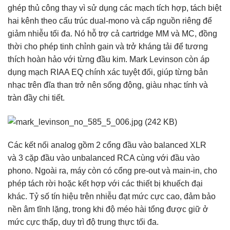
ghép thủ công thay vì sử dụng các mạch tích hợp, tách biệt
hai kênh theo cấu trúc dual-mono và cấp nguồn riêng để
giảm nhiễu tối đa. Nó hỗ trợ cả cartridge MM và MC, đồng
thời cho phép tinh chỉnh gain và trở kháng tải để tương
thích hoàn hảo với từng đầu kim. Mark Levinson còn áp
dụng mạch RIAA EQ chính xác tuyệt đối, giúp từng bản
nhạc trên đĩa than trở nên sống động, giàu nhạc tính và
tràn đầy chi tiết.
Các kết nối analog gồm 2 cổng đầu vào balanced XLR
và 3 cặp đầu vào unbalanced RCA cùng với đầu vào
phono. Ngoài ra, máy còn có cổng pre-out và main-in, cho
phép tách rời hoặc kết hợp với các thiết bị khuếch đại
khác. Tỷ số tín hiệu trên nhiễu đạt mức cực cao, đảm bảo
nền âm tĩnh lặng, trong khi độ méo hài tổng được giữ ở
mức cực thấp, duy trì độ trung thực tối đa.