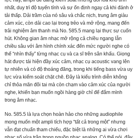
nhất, duy trì độ tuyến tính và sự ổn định ngay cả khi đánh ở
tải thấp. Dải trầm của nó sâu và chắc nịch, trung âm giàu
cảm xúc, còn dải cao lại trong trẻo và mở rộng, mang đến
trải nghiệm âm thanh mà No. 585.5 mang lại thực sự cuốn
hút. Không gian âm nhạc mở rộng cả chiều ngang lẫn
chiều sâu với âm hình chính xác đến mức người nghe có
thể “nhìn thấy” từng nhạc cụ và ca sĩ trên sân khấu. Giọng
hát được tái hiện đầy xúc cảm, nhạc cụ acoustic vang lên
tự nhiên và có độ thoáng đãng, trong khi tiếng bass vừa uy
lực vừa kiểm soát chặt chẽ. Đây là kiểu trình diễn không
chỉ thỏa mãn đôi tai mà còn chạm vào cảm xúc của người
nghe, khiến bạn muốn ngồi hàng giờ chỉ để đắm mình
trong âm nhạc.
No. 585.5 là lựa chọn hoàn hảo cho những audiophile
mong muốn một ampli tích hợp “tất cả trong một” nhưng
vẫn đạt chuẩn tham chiếu, đặc biệt là những ai vừa chơi
nhạc số vừa trân trọng nguồn nhạc analog. Có thể nói, đây