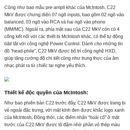
Cũng như bao mẫu pre-ampli khác của McIntosh, C22
MkV được chưng diện 07 ngõ inputs, bao gồm 02 ngõ vào
balanced, 03 ngõ vào RCA và hai ngõ vào phono
(MM/MC). Ngoài ra, phía mặt sau của C22 MkV còn có 4
cổng kết nối với các thiết bị McIntosh khác, có thể tự động
bật/ tắt với công nghệ Power Control. Dành cho những tín
đồ “head-phile”, C22 MkV được bố trí công nghệ HXD,
giúp tăng cường độ chi tiết cũng như trung thực của âm
nhạc phát ra từ chiếc tai nghe yêu thích.
Thiết kế độc quyền của McIntosh:
Như bao phiên bản C22 trước đây, C22 MkV được trang bị
vẻ ngoài đặc trưng, với mặt kính đen được khắc logo xanh
của McIntosh. Đồng thời, các điểm nhấn “hoài cổ” ở mặt
trước của C22 MkV được tô đậm nhờ phần vỏ thép màu