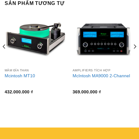
SẢN PHẨM TƯƠNG TỰ
MÂM ĐĨA THAN
AMPLIFIERS TÍCH HỢP
Mcintosh MT10
McIntosh MA9000 2-Channel
432.000.000
₫
369.000.000
₫