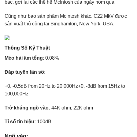
bạc, gợi lại các thế hệ McIntosh của ngày hôm qua.
Cũng như bao sản phẩm McIntosh khác, C22 MkV được
sản xuất thủ công tại Binghamton, New York, USA.
Thông Số Kỹ Thuật
Méo hài âm tổng
: 0.08%
Đáp tuyến tần số:
+0, -0.5dB from 20Hz to 20,000Hz+0, -3dB from 15Hz to
100,000Hz
Trở kháng ngõ vào:
44K ohm, 22K ohm
Tỉ số tín hiệu:
100dB
Ngõ vào: