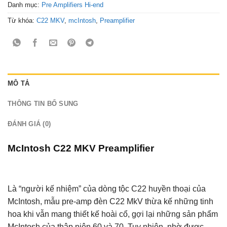
Danh mục:
Pre Amplifiers Hi-end
Từ khóa:
C22 MKV
,
mcIntosh
,
Preamplifier
MÔ TẢ
THÔNG TIN BỔ SUNG
ĐÁNH GIÁ (0)
McIntosh C22 MKV Preamplifier
Là “người kế nhiệm” của dòng tộc C22 huyền thoại của
McIntosh, mẫu pre-amp đèn C22 MkV thừa kế những tinh
hoa khi vẫn mang thiết kế hoài cổ, gợi lại những sản phẩm
McIntosh của thập niên 60 và 70. Tuy nhiên, nhờ được