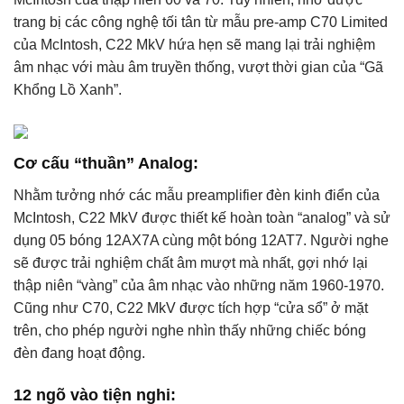
trang bị các công nghệ tối tân từ mẫu pre-amp C70 Limited
của McIntosh, C22 MkV hứa hẹn sẽ mang lại trải nghiệm
âm nhạc với màu âm truyền thống, vượt thời gian của “Gã
Khổng Lồ Xanh”.
Cơ cấu “thuần” Analog:
Nhằm tưởng nhớ các mẫu preamplifier đèn kinh điển của
McIntosh, C22 MkV được thiết kế hoàn toàn “analog” và sử
dụng 05 bóng 12AX7A cùng một bóng 12AT7. Người nghe
sẽ được trải nghiệm chất âm mượt mà nhất, gợi nhớ lại
thập niên “vàng” của âm nhạc vào những năm 1960-1970.
Cũng như C70, C22 MkV được tích hợp “cửa sổ” ở mặt
trên, cho phép người nghe nhìn thấy những chiếc bóng
đèn đang hoạt động.
12 ngõ vào tiện nghi: