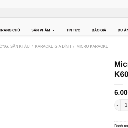
TRANG CHỦ
SẢN PHẨM
TIN TỨC
BÁO GIÁ
DỰ Á
ỜNG, SÂN KHẤU
/
KARAOKE GIA ĐÌNH
/
MICRO KARAOKE
Mic
K60
6.0
Micro 
Danh m