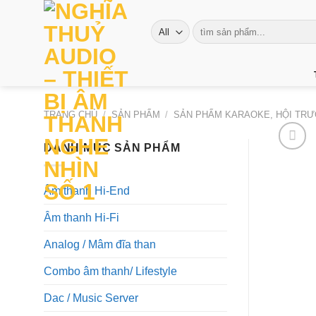
Skip
to
Tìm
kiếm:
content
TRANG CHỦ
/
SẢN PHẨM
/
SẢN PHẨM KARAOKE, HỘI TRƯ
DANH MỤC SẢN PHẨM
Âm thanh Hi-End
Âm thanh Hi-Fi
Analog / Mâm đĩa than
Combo âm thanh/ Lifestyle
Dac / Music Server