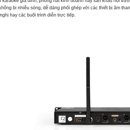
n karaoke gia đình, phòng hát kinh doanh hay sân khấu hội trư
không bị nhiễu sóng, dễ dàng phối ghép với các thiết bị âm tha
 nghị hay các buổi trình diễn trực tiếp.