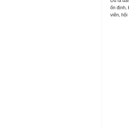
Dù là dà
ổn định, 
viên, hội