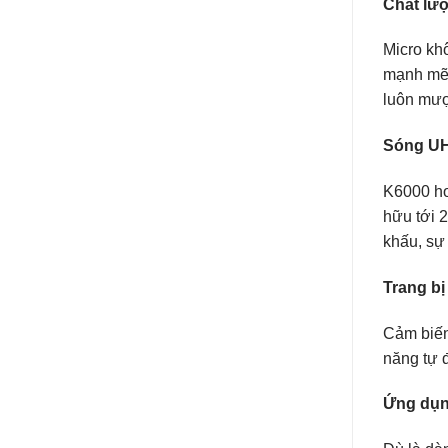
Chất lượ
Micro kh
mạnh mẽ. 
luôn mượ
Sóng UH
K6000 ho
hữu tới 
khấu, sự
Trang bị
Cảm biến 
năng tự đ
Ứng dụn