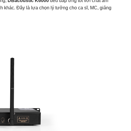
ờng,
DBacoustic K6000
đều đáp ứng tốt với chất âm
nh khác. Đây là lựa chọn lý tưởng cho ca sĩ, MC, giảng