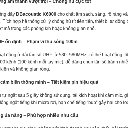
ng âm thanh vượt trội – Chống hú cực tốt
ông dây
DBacoustic K6000
cho chất âm sạch, sáng, rõ ràng và 
Tích hợp hệ thống xử lý chống hú rít tiên tiến, thiết bị tự động
t mà trong các phòng kín hoặc không gian nhỏ.
F ổn định – Phạm vi thu sóng 100m
ạt động ở dải tần số UHF từ 530–580MHz, có thể hoạt động tốt t
200 kênh (100 kênh mỗi tay mic), dễ dàng chọn tần số tránh nhi
 kiện và không gian rộng.
 cảm biến thông minh – Tiết kiệm pin hiệu quả
tự ngắt sau 5 giây không sử dụng, tái kích hoạt khi cầm mic, gi
ộng ngắt tiếng khi micro rơi, hạn chế tiếng “bụp” gây hại cho l
g đa năng – Phù hợp nhiều nhu cầu