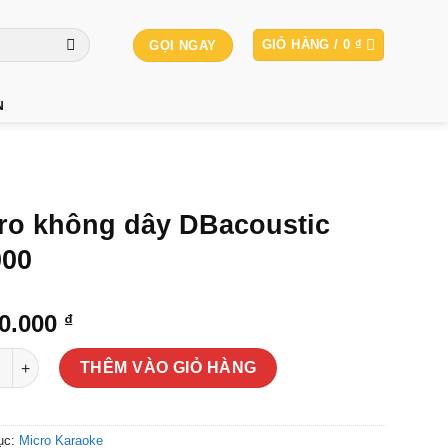
GIỎ HÀNG /
0
₫
GỌI NGAY
N
ro không dây DBacoustic
00
00.000
₫
không dây DBacoustic K6000 số lượng
THÊM VÀO GIỎ HÀNG
ục:
Micro Karaoke