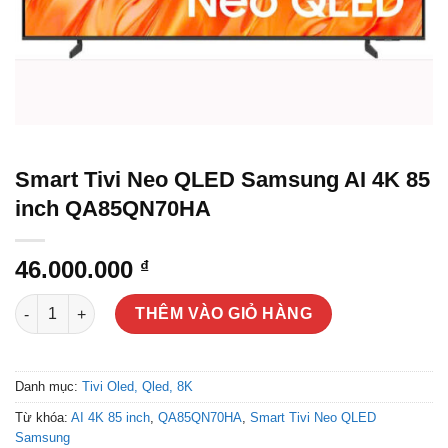
Smart Tivi Neo QLED Samsung AI 4K 85
inch QA85QN70HA
46.000.000
₫
Smart Tivi Neo QLED Samsung AI 4K 85 inch QA85QN70HA số 
THÊM VÀO GIỎ HÀNG
Danh mục:
Tivi Oled, Qled, 8K
Từ khóa:
AI 4K 85 inch
,
QA85QN70HA
,
Smart Tivi Neo QLED
Samsung