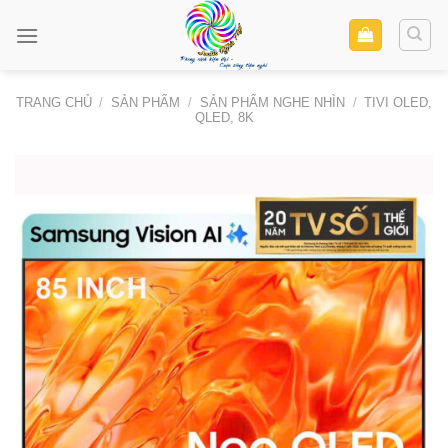
Skip
to
content
TRANG CHỦ
/
SẢN PHẨM
/
SẢN PHẨM NGHE NHÌN
/
TIVI OLED,
QLED, 8K