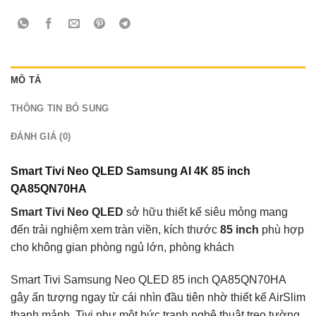
MÔ TẢ
THÔNG TIN BỔ SUNG
ĐÁNH GIÁ (0)
Smart Tivi Neo QLED Samsung AI 4K 85 inch
QA85QN70HA
Smart Tivi Neo QLED
sở hữu thiết kế siêu mỏng mang
đến trải nghiệm xem tràn viền, kích thước
85 inch
phù hợp
cho không gian phòng ngủ lớn, phòng khách
Smart Tivi Samsung Neo QLED 85 inch QA85QN70HA
gây ấn tượng ngay từ cái nhìn đầu tiên nhờ thiết kế AirSlim
thanh mảnh. Tivi như một bức tranh nghệ thuật treo tường,