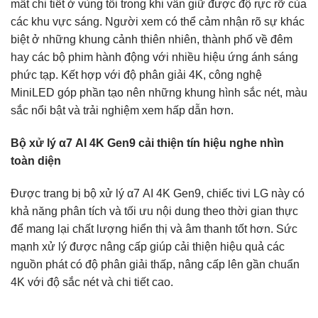
mất chi tiết ở vùng tối trong khi vẫn giữ được độ rực rỡ của
các khu vực sáng. Người xem có thể cảm nhận rõ sự khác
biệt ở những khung cảnh thiên nhiên, thành phố về đêm
hay các bộ phim hành động với nhiều hiệu ứng ánh sáng
phức tạp. Kết hợp với độ phân giải 4K, công nghệ
MiniLED góp phần tạo nên những khung hình sắc nét, màu
sắc nổi bật và trải nghiệm xem hấp dẫn hơn.
Bộ xử lý α7 AI 4K Gen9 cải thiện tín hiệu nghe nhìn
toàn diện
Được trang bị bộ xử lý α7 AI 4K Gen9, chiếc tivi LG này có
khả năng phân tích và tối ưu nội dung theo thời gian thực
để mang lại chất lượng hiển thị và âm thanh tốt hơn. Sức
mạnh xử lý được nâng cấp giúp cải thiện hiệu quả các
nguồn phát có độ phân giải thấp, nâng cấp lên gần chuẩn
4K với độ sắc nét và chi tiết cao.