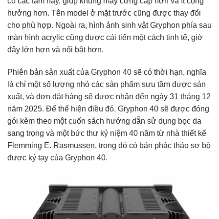
cố các tấm này, giúp khung máy cứng cáp hơn và ít cộng
hưởng hơn. Tên model ở mặt trước cũng được thay đổi
cho phù hợp. Ngoài ra, hình ảnh sinh vật Gryphon phía sau
màn hình acrylic cũng được cải tiến một cách tinh tế, giờ
đây lớn hơn và nổi bật hơn.
Phiên bản sản xuất của Gryphon 40 sẽ có thời hạn, nghĩa
là chỉ một số lượng nhỏ các sản phẩm sưu tầm được sản
xuất, và đơn đặt hàng sẽ được nhận đến ngày 31 tháng 12
năm 2025. Để thể hiện điều đó, Gryphon 40 sẽ được đóng
gói kèm theo một cuốn sách hướng dẫn sử dụng bọc da
sang trọng và một bức thư kỷ niệm 40 năm từ nhà thiết kế
Flemming E. Rasmussen, trong đó có bản phác thảo sơ bộ
được ký tay của Gryphon 40.