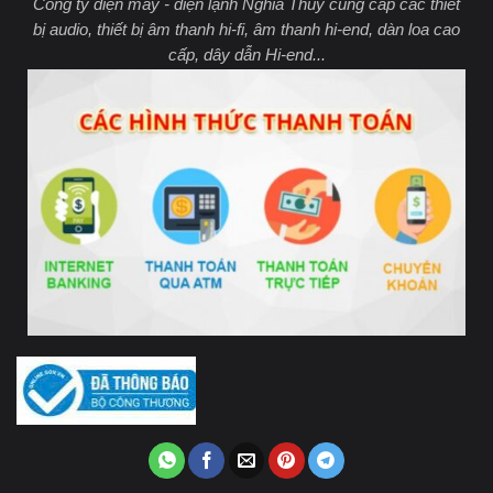
Công ty điện máy - điện lạnh Nghĩa Thuỷ cung cấp các thiết
bị audio, thiết bị âm thanh hi-fi, âm thanh hi-end, dàn loa cao
cấp, dây dẫn Hi-end...