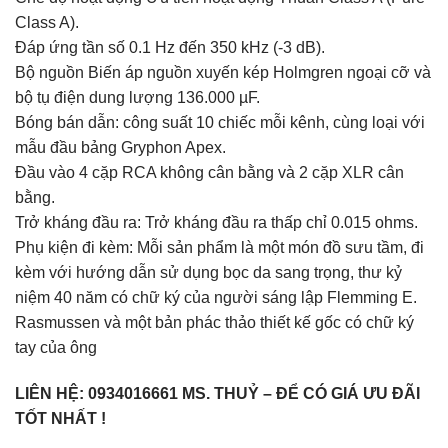
Class A).
Đáp ứng tần số 0.1 Hz đến 350 kHz (-3 dB).
Bộ nguồn Biến áp nguồn xuyến kép Holmgren ngoại cỡ và
bộ tụ điện dung lượng 136.000 µF.
Bóng bán dẫn: công suất 10 chiếc mỗi kênh, cùng loại với
mẫu đầu bảng Gryphon Apex.
Đầu vào 4 cặp RCA không cân bằng và 2 cặp XLR cân
bằng.
Trở kháng đầu ra: Trở kháng đầu ra thấp chỉ 0.015 ohms.
Phụ kiện đi kèm: Mỗi sản phẩm là một món đồ sưu tầm, đi
kèm với hướng dẫn sử dụng bọc da sang trọng, thư kỷ
niệm 40 năm có chữ ký của người sáng lập Flemming E.
Rasmussen và một bản phác thảo thiết kế gốc có chữ ký
tay của ông
LIÊN HỆ: 0934016661 MS. THUỶ – ĐỂ CÓ GIÁ ƯU ĐÃI
TỐT NHẤT !