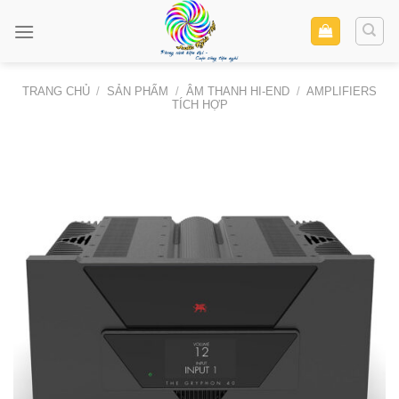
Skip
to
content
TRANG CHỦ
/
SẢN PHẨM
/
ÂM THANH HI-END
/
AMPLIFIERS
TÍCH HỢP