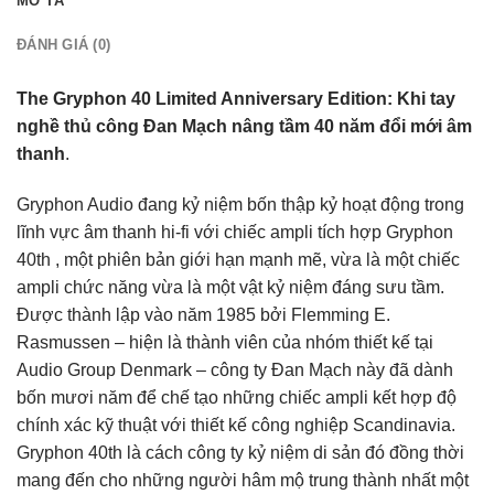
MÔ TẢ
ĐÁNH GIÁ (0)
The Gryphon 40 Limited Anniversary Edition: Khi tay
nghề thủ công Đan Mạch nâng tầm 40 năm đổi mới âm
thanh
.
Gryphon Audio đang kỷ niệm bốn thập kỷ hoạt động trong
lĩnh vực âm thanh hi-fi với chiếc ampli tích hợp Gryphon
40th , một phiên bản giới hạn mạnh mẽ, vừa là một chiếc
ampli chức năng vừa là một vật kỷ niệm đáng sưu tầm.
Được thành lập vào năm 1985 bởi Flemming E.
Rasmussen – hiện là thành viên của nhóm thiết kế tại
Audio Group Denmark – công ty Đan Mạch này đã dành
bốn mươi năm để chế tạo những chiếc ampli kết hợp độ
chính xác kỹ thuật với thiết kế công nghiệp Scandinavia.
Gryphon 40th là cách công ty kỷ niệm di sản đó đồng thời
mang đến cho những người hâm mộ trung thành nhất một