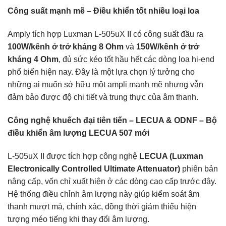
Công suất mạnh mẽ – Điều khiển tốt nhiều loại loa
Amply tích hợp Luxman L-505uX II có công suất đầu ra
100W/kênh ở trở kháng 8 Ohm
và
150W/kênh ở trở
kháng 4 Ohm
, đủ sức kéo tốt hầu hết các dòng loa hi-end
phổ biến hiện nay. Đây là một lựa chọn lý tưởng cho
những ai muốn sở hữu một ampli mạnh mẽ nhưng vẫn
đảm bảo được độ chi tiết và trung thực của âm thanh.
Công nghệ khuếch đại tiên tiến – LECUA & ODNF –
Bộ
điều khiển âm lượng LECUA 507 mới
L-505uX II được tích hợp công nghệ
LECUA (Luxman
Electronically Controlled Ultimate Attenuator)
phiên bản
nâng cấp, vốn chỉ xuất hiện ở các dòng cao cấp trước đây.
Hệ thống điều chỉnh âm lượng này giúp kiểm soát âm
thanh mượt mà, chính xác, đồng thời giảm thiểu hiện
tượng méo tiếng khi thay đổi âm lượng.