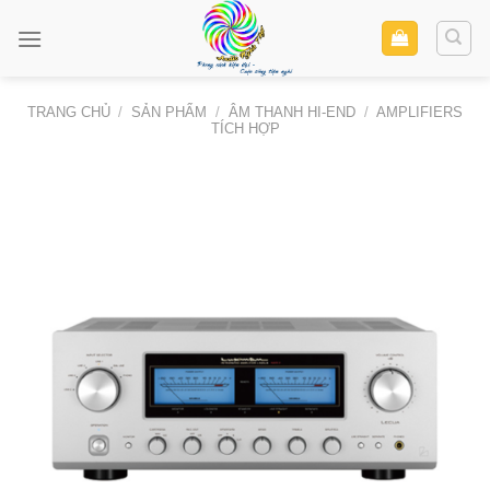
Skip
to
content
TRANG CHỦ
/
SẢN PHẨM
/
ÂM THANH HI-END
/
AMPLIFIERS
TÍCH HỢP