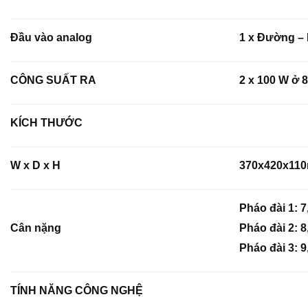
Đầu vào analog
1 x Đường –
CÔNG SUẤT RA
2 x 100 W ở 
KÍCH THƯỚC
W x D x H
370x420x11
Pháo đài 1: 7
Cân nặng
Pháo đài 2: 8
Pháo đài 3: 9
TÍNH NĂNG CÔNG NGHỆ