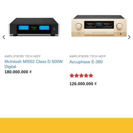
AMPLIFIERS TÍCH HỢP
AMPLIFIERS TÍCH HỢP
McIntosh MI502 Class D 500W
Accuphase E-380
Digital
180.000.000
₫
Được xếp
126.000.000
₫
hạng
5.00
5 sao