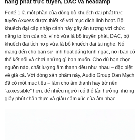
năng phát trực tuyến, DAC và headamp
Forté 1 là một phần của dòng bộ khuếch đại phát trực
tuyến Axxess được thiết kế với mục đích linh hoạt. Bộ
khuếch đại cấp nhập cảnh này gây ấn tượng với chức
năng to lớn của nó, vì nó vừa là bộ truyền phát, DAC, bộ
khuếch đại tích hợp vừa là bộ khuếch đại tai nghe. Nó
mang đến cho bạn sự linh hoạt đáng kinh ngạc, nơi bạn có
thể kết nối và chơi những gì bạn muốn. Cho dù bạn chọn
nguồn nào, chất lượng âm thanh đều như nhau – đặc biệt
về giá cả. Với dòng sản phẩm này, Audio Group Đan Mạch
đã có một mục tiêu – làm cho âm thanh hay trở nên
“axxessible” hơn, để nhiều người có thể tận hưởng những
giây phút chân thực và giàu cảm xúc của âm nhạc.