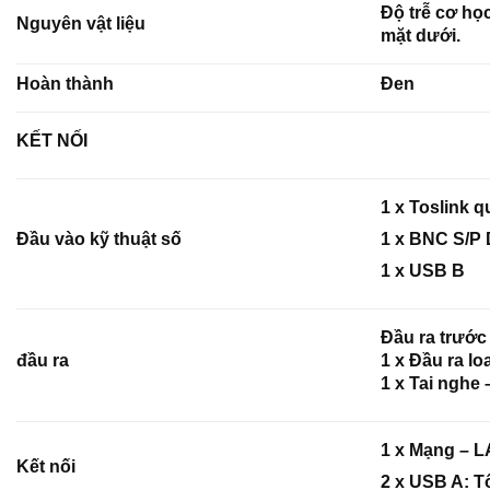
Độ trễ cơ học
Nguyên vật liệu
mặt dưới.
Hoàn thành
Đen
KẾT NỐI
1 x Toslink 
Đầu vào kỹ thuật số
1 x BNC S/P 
1 x USB B
Đầu ra trướ
đầu ra
1 x Đầu ra lo
1 x Tai nghe 
1 x Mạng – 
Kết nối
2 x USB A: Tố