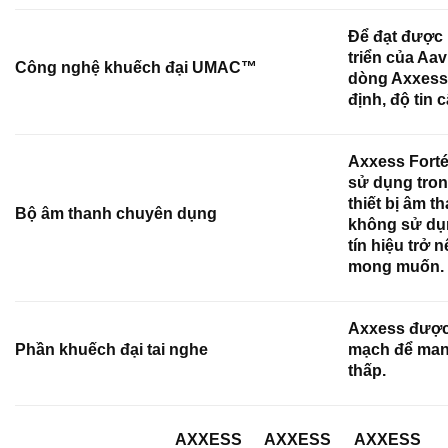
Để đạt được 
triển của A
Công nghệ khuếch đại UMAC™
dòng Axxess 
định, độ tin 
Axxess Forté
sử dụng tron
thiết bị âm 
Bộ âm thanh chuyên dụng
không sử dụn
tín hiệu trở 
mong muốn.
Axxess được 
Phần khuếch đại tai nghe
mạch để mang 
thấp.
AXXESS
AXXESS
AXXESS