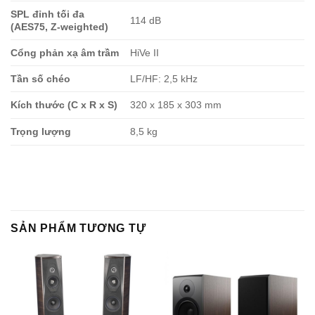
SPL đỉnh tối đa
114 dB
(AES75, Z-weighted)
Cổng phản xạ âm trầm
HiVe II
Tần số chéo
LF/HF: 2,5 kHz
Kích thước (C x R x S)
320 x 185 x 303 mm
Trọng lượng
8,5 kg
SẢN PHẨM TƯƠNG TỰ