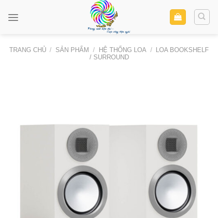
Skip
to
content
TRANG CHỦ
/
SẢN PHẨM
/
HỆ THỐNG LOA
/
LOA BOOKSHELF
/ SURROUND