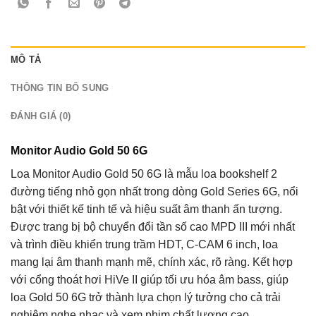
MÔ TẢ
THÔNG TIN BỔ SUNG
ĐÁNH GIÁ (0)
Monitor Audio Gold 50 6G
Loa Monitor Audio Gold 50 6G là mẫu loa bookshelf 2
đường tiếng nhỏ gọn nhất trong dòng Gold Series 6G, nổi
bật với thiết kế tinh tế và hiệu suất âm thanh ấn tượng.
Được trang bị bộ chuyển đổi tần số cao MPD III mới nhất
và trình điều khiển trung trầm HDT, C-CAM 6 inch, loa
mang lại âm thanh mạnh mẽ, chính xác, rõ ràng. Kết hợp
với cổng thoát hơi HiVe II giúp tối ưu hóa âm bass, giúp
loa Gold 50 6G trở thành lựa chọn lý tưởng cho cả trải
nghiệm nghe nhạc và xem phim chất lượng cao.