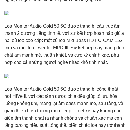
Loa Monitor Audio Gold 50 6G được trang bị cấu trúc âm
thanh 2 đường tiếng tinh tế, với sự kết hợp hoàn hảo giữa
hai củ loa cao cấp: một củ loa Mid-Bass HDT C-CAM 152
mm và một loa Tweeter MPD III. Sự kết hợp này mang đến
chất âm mạnh mẽ, thuần khiết, và cực kỳ chính xác, phù
hợp cho cả những người nghe nhạc khó tính nhất.
Loa Monitor Audio Gold 50 6G được trang bị cổng thoát
hơi HiVe II, với các rãnh được chia đều giúp tối ưu hóa
luồng không khí, mang lại âm bass mạnh mẽ, sâu lắng, và
giảm thiểu hiện tượng méo tiếng. Thiết kế này không chỉ
giúp âm thanh phát ra nhanh chóng và chuẩn xác mà còn
tăng cường hiệu suất tổng thể, biến chiếc loa này trở thành