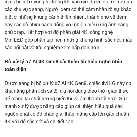
mất chi tiết ở vùng tối trong khi vẫn giữ được độ rực rỡ của
các khu vực sáng. Người xem có thể cảm nhận rõ sự khác
biệt ở những khung cảnh thiên nhiên, thành phố về đêm
hay các bộ phim hành động với nhiều hiệu ứng ánh sáng
phức tạp. Kết hợp với độ phân giải 4K, công nghệ
MiniLED góp phần tạo nên những khung hình sắc nét, màu
sắc nổi bật và trải nghiệm xem hấp dẫn hơn.
Bộ xử lý α7 AI 4K Gen9 cải thiện tín hiệu nghe nhìn
toàn diện
Được trang bị bộ xử lý α7 AI 4K Gen9, chiếc tivi LG này có
khả năng phân tích và tối ưu nội dung theo thời gian thực
để mang lại chất lượng hiển thị và âm thanh tốt hơn. Sức
mạnh xử lý được nâng cấp giúp cải thiện hiệu quả các
nguồn phát có độ phân giải thấp, nâng cấp lên gần chuẩn
4K với độ sắc nét và chi tiết cao.