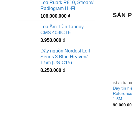
Loa Ruark R810, Stream/
Radiogram Hi-Fi
SẢN 
106.000.000
₫
Loa Âm Trần Tannoy
CMS 403ICTE
3.950.000
₫
Dây nguồn Nordost Leif
Series 3 Blue Heaven/
1.5m (US-C15)
8.250.000
₫
+
DÂY TÍN H
Dây tín h
Reference
1.5M
90.000.0