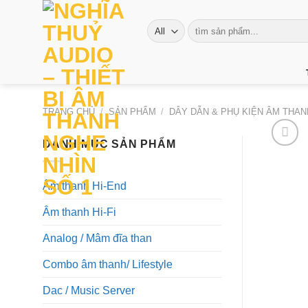
Skip
to
Tìm
kiếm:
content
TRANG CHỦ
/
SẢN PHẨM
/
DÂY DẪN & PHỤ KIỆN ÂM THA
DANH MỤC SẢN PHẨM
Âm thanh Hi-End
Âm thanh Hi-Fi
Analog / Mâm đĩa than
Combo âm thanh/ Lifestyle
Dac / Music Server