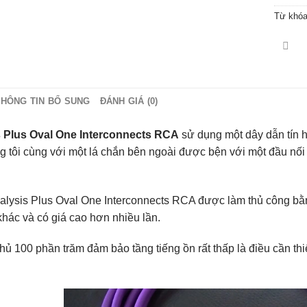
Từ khó
THÔNG TIN BỔ SUNG
ĐÁNH GIÁ (0)
s Plus Oval One Interconnects RCA
sử dụng một dây dẫn tín h
g tôi cùng với một lá chắn bên ngoài được bện với một đầu nối
nalysis Plus Oval One Interconnects RCA được làm thủ công bằng
khác và có giá cao hơn nhiều lần.
hủ 100 phần trăm đảm bảo tầng tiếng ồn rất thấp là điều cần th