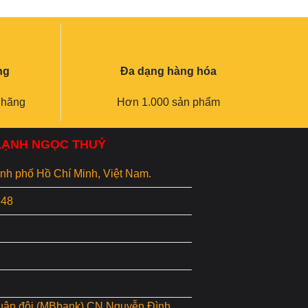
ng
Đa dạng hàng hóa
 hãng
Hơn 1.000 sản phẩm
 LẠNH NGỌC THUỶ
hành phố Hồ Chí Minh, Việt Nam.
848
uân đội (MBbank) CN Nguyễn Đình