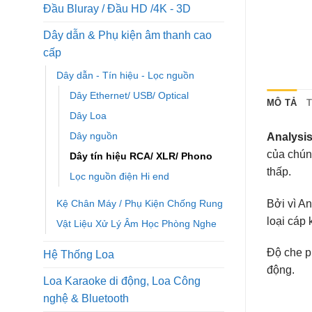
Đầu Bluray / Đầu HD /4K - 3D
Dây dẫn & Phụ kiện âm thanh cao
cấp
Dây dẫn - Tín hiệu - Lọc nguồn
Dây Ethernet/ USB/ Optical
MÔ TẢ
Dây Loa
Dây nguồn
Analysi
của chún
Dây tín hiệu RCA/ XLR/ Phono
thấp.
Lọc nguồn điện Hi end
Kệ Chân Máy / Phụ Kiện Chống Rung
Bởi vì A
loại cáp 
Vật Liệu Xử Lý Âm Học Phòng Nghe
Độ che p
Hệ Thống Loa
động.
Loa Karaoke di động, Loa Công
nghệ & Bluetooth