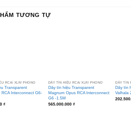
PHẨM TƯƠNG TỰ
+
+
IỆU RCA/ XLR/ PHONO
DÂY TÍN HIỆU RCA/ XLR/ PHONO
DÂY TÍN 
iệu Transparent
Dây tín hiệu Transparent
Dây tín 
 RCA Interconnect G6-
Magnum Opus RCA Interconnect
Valhala
G6 -1.5M
202.500
00
₫
565.000.000
₫