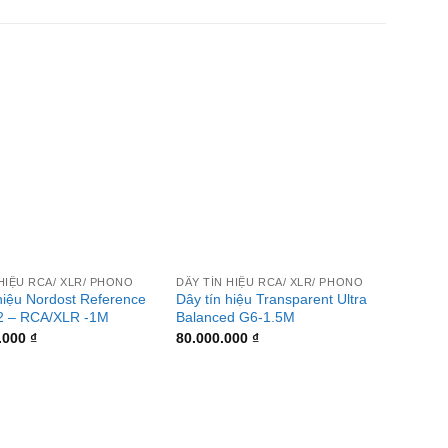
+
+
HIỆU RCA/ XLR/ PHONO
DÂY TÍN HIỆU RCA/ XLR/ PHONO
DÂY TÍ
hiệu Nordost Reference
Dây tín hiệu Transparent Ultra
Dây tí
 2 – RCA/XLR -1M
Balanced G6-1.5M
Supre
.000
₫
80.000.000
₫
550.0