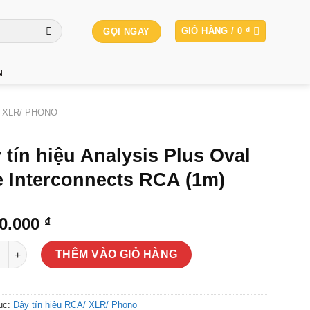
GIỎ HÀNG /
0
₫
GỌI NGAY
N
/ XLR/ PHONO
 tín hiệu Analysis Plus Oval
 Interconnects RCA (1m)
50.000
₫
n hiệu Analysis Plus Oval One Interconnects RCA (1m) số lượng
THÊM VÀO GIỎ HÀNG
ục:
Dây tín hiệu RCA/ XLR/ Phono