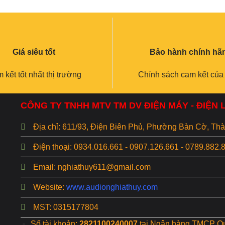
Giá siêu tốt
Bảo hành chính hã
 kết tốt nhất thị trường
Chính sách cam kết của
CÔNG TY TNHH MTV TM DV ĐIỆN MÁY - ĐIỆN
Địa chỉ: 611/93, Điện Biên Phủ, Phường Bàn Cờ, T
Điện thoại: 0934.016.661 - 0907.126.661 - 0789.882.
Email: nghiathuy611@gmail.com
Website:
www.audionghiathuy.com
MST: 0315177804
Số tài khoản:
2821100240007
tại Ngân hàng TMCP Q