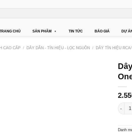
TRANG CHỦ
SẢN PHẨM
TIN TỨC
BÁO GIÁ
DỰ Á
NH CAO CẤP
/
DÂY DẪN - TÍN HIỆU - LỌC NGUỒN
/
DÂY TÍN HIỆU RCA
Dây
One
2.5
Dây tí
Danh m